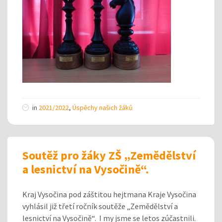
in
2021/2022
,
Úspěchy našich žáků
Soutěž pro žáky ZŠ „Zemědělství
a lesnictví na Vysočině“.
Kraj Vysočina pod záštitou hejtmana Kraje Vysočina
vyhlásil již třetí ročník soutěže „Zemědělství a
lesnictví na Vysočině“. I my jsme se letos zúčastnili.