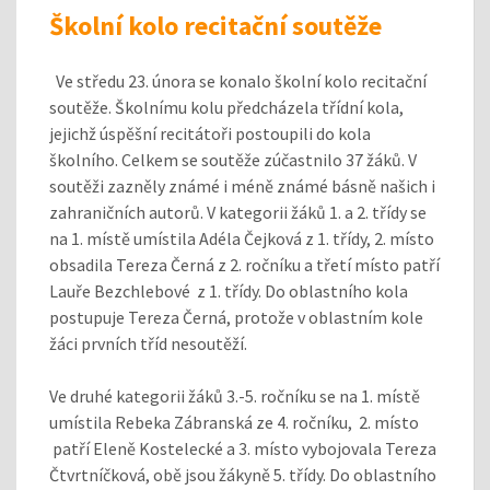
Školní kolo recitační soutěže
Ve středu 23. února se konalo školní kolo recitační
soutěže. Školnímu kolu předcházela třídní kola,
jejichž úspěšní recitátoři postoupili do kola
školního. Celkem se soutěže zúčastnilo 37 žáků. V
soutěži zazněly známé i méně známé básně našich i
zahraničních autorů. V kategorii žáků 1. a 2. třídy se
na 1. místě umístila Adéla Čejková z 1. třídy, 2. místo
obsadila Tereza Černá z 2. ročníku a třetí místo patří
Lauře Bezchlebové z 1. třídy. Do oblastního kola
postupuje Tereza Černá, protože v oblastním kole
žáci prvních tříd nesoutěží.
Ve druhé kategorii žáků 3.-5. ročníku se na 1. místě
umístila Rebeka Zábranská ze 4. ročníku, 2. místo
patří Eleně Kostelecké a 3. místo vybojovala Tereza
Čtvrtníčková, obě jsou žákyně 5. třídy. Do oblastního