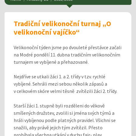
Tradiční velikonoční turnaj „O
velikonoční vajíčko“
Velikonoční týden jsme po dvouleté přestávce začali
na Modré pondělí 11. dubna tradičním velikonočním
turnajem ve vybíjené a přehazované.
Nejdříve se utkali žáci 1. a 2. třídy v tzv. rychlé
vybíjené. Sehráli mezi sebou několik zápasů a
v celkovém skóre velmi těsně zvítězili žáci 2. třídy.
Starší žáci 1. stupně byli rozděleni do věkově
smíšených družstev, zvolili si jména svých týmů a
hráli vybíjenou podle platných pravidel. Všichni se
snažili, aby právě jejich tým zvítězil. Přesto
probíhala všechna utkání v duchu fair- play.