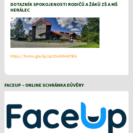
DOTAZNÍK SPOKOJENOSTI RODIČŮ A ŽÁKŮ ZŠ A MŠ
HERÁLEC
https://forms.gle/kjiJqzVSvKDA4Y9EA
FACEUP – ONLINE SCHRÁNKA DŮVĚRY