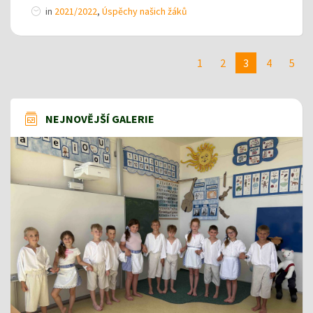
in
2021/2022
,
Úspěchy našich žáků
1
2
3
4
5
NEJNOVĚJŠÍ GALERIE