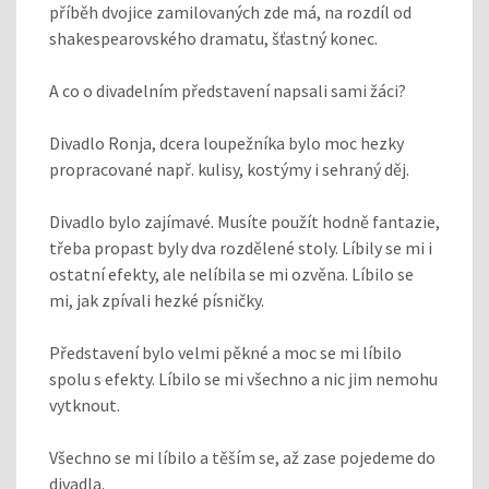
příběh dvojice zamilovaných zde má, na rozdíl od
shakespearovského dramatu, šťastný konec.
A co o divadelním představení napsali sami žáci?
Divadlo Ronja, dcera loupežníka bylo moc hezky
propracované např. kulisy, kostýmy i sehraný děj.
Divadlo bylo zajímavé. Musíte použít hodně fantazie,
třeba propast byly dva rozdělené stoly. Líbily se mi i
ostatní efekty, ale nelíbila se mi ozvěna. Líbilo se
mi, jak zpívali hezké písničky.
Představení bylo velmi pěkné a moc se mi líbilo
spolu s efekty. Líbilo se mi všechno a nic jim nemohu
vytknout.
Všechno se mi líbilo a těším se, až zase pojedeme do
divadla.