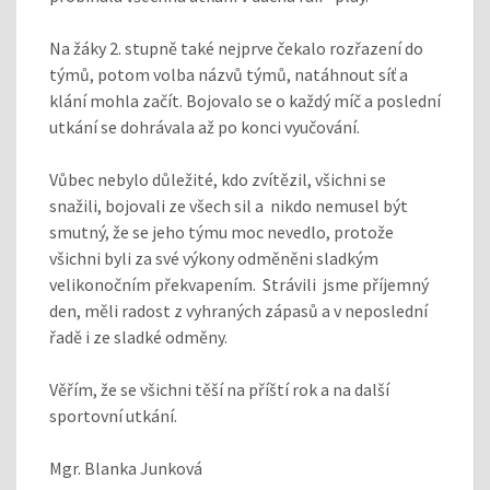
Na žáky 2. stupně také nejprve čekalo rozřazení do
týmů, potom volba názvů týmů, natáhnout síť a
klání mohla začít. Bojovalo se o každý míč a poslední
utkání se dohrávala až po konci vyučování.
Vůbec nebylo důležité, kdo zvítězil, všichni se
snažili, bojovali ze všech sil a nikdo nemusel být
smutný, že se jeho týmu moc nevedlo, protože
všichni byli za své výkony odměněni sladkým
velikonočním překvapením. Strávili jsme příjemný
den, měli radost z vyhraných zápasů a v neposlední
řadě i ze sladké odměny.
Věřím, že se všichni těší na příští rok a na další
sportovní utkání.
Mgr. Blanka Junková