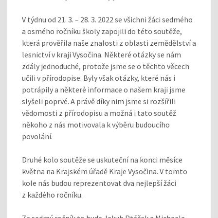
V týdnu od 21. 3. – 28. 3. 2022 se všichni žáci sedmého
a osmého ročníku školy zapojili do této soutěže,
která prověřila naše znalosti z oblasti zemědělství a
lesnictví v kraji Vysočina. Některé otázky se nám
zdály jednoduché, protože jsme se o těchto věcech
učili v přírodopise. Byly však otázky, které nás i
potrápily a některé informace o našem kraji jsme
slyšeli poprvé. A právě díky nim jsme si rozšířili
vědomosti z přírodopisu a možná i tato soutěž
někoho z nás motivovala k výběru budoucího
povolání.
Druhé kolo soutěže se uskuteční na konci měsíce
května na Krajském úřadě Kraje Vysočina. V tomto
kole nás budou reprezentovat dva nejlepší žáci
z každého ročníku.
Za sedmý ročník to bude Jakub Ptáček a Michaela