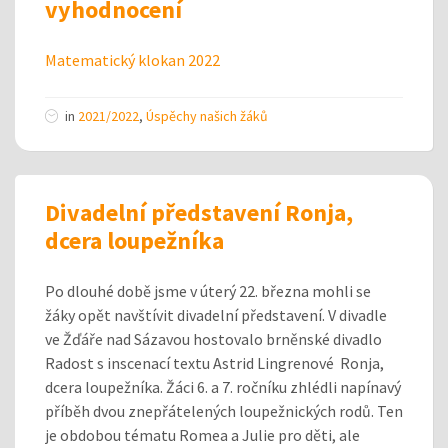
vyhodnocení
Matematický klokan 2022
in
2021/2022
,
Úspěchy našich žáků
Divadelní představení Ronja,
dcera loupežníka
Po dlouhé době jsme v úterý 22. března mohli se
žáky opět navštívit divadelní představení. V divadle
ve Žďáře nad Sázavou hostovalo brněnské divadlo
Radost s inscenací textu Astrid Lingrenové Ronja,
dcera loupežníka. Žáci 6. a 7. ročníku zhlédli napínavý
příběh dvou znepřátelených loupežnických rodů. Ten
je obdobou tématu Romea a Julie pro děti, ale