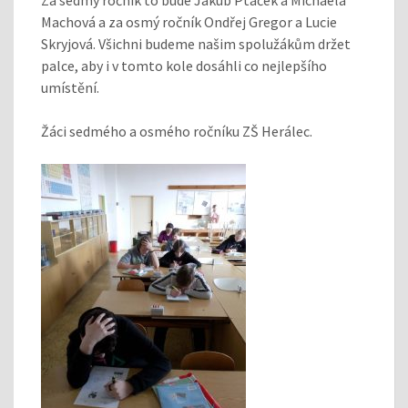
Machová a za osmý ročník Ondřej Gregor a Lucie
Skryjová. Všichni budeme našim spolužákům držet
palce, aby i v tomto kole dosáhli co nejlepšího
umístění.
Žáci sedmého a osmého ročníku ZŠ Herálec.