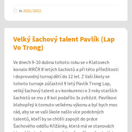
in
2021/2022
Velký šachový talent Pavlík (Lap
Vo Trong)
Ve dnech 9-10 dubna tohoto roku se v Klatovech
konalo MRČR 8 letých šachistů a při této příležitosti
i doprovodný turnaj dětí do 12 let. Z Vaši školy se
tohoto turnaje zúčastnil 9 letý Pavlík Trong Lap,
velký šachový talent a v konkurenci o 3 roky starších
šachistů se mu z 8 kol podařilo 3x zvítězit. Pavlíkovi
blahopřeji k tomuto velkému výkonu a byl bych moc
rád, aby se ve vaši škole našlo více podobných
talentů, kteří by se chtěli zapojit do práce
Šachového oddílu Křižánky, která má ve stanovách