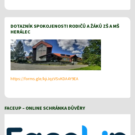
DOTAZNÍK SPOKOJENOSTI RODIČŮ A ŽÁKŮ ZŠ A MŠ
HERÁLEC
https://forms.gle/kjiJqzVSvKDA4Y9EA
FACEUP – ONLINE SCHRÁNKA DŮVĚRY