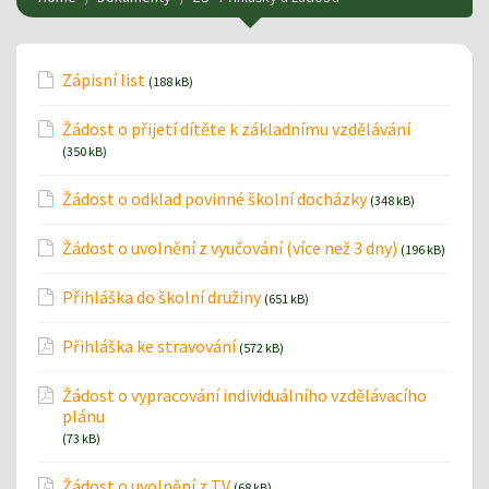
Zápisní list
(188 kB)
Žádost o přijetí dítěte k základnímu vzdělávání
(350 kB)
Žádost o odklad povinné školní docházky
(348 kB)
Žádost o uvolnění z vyučování (více než 3 dny)
(196 kB)
Přihláška do školní družiny
(651 kB)
Přihláška ke stravování
(572 kB)
Žádost o vypracování individuálního vzdělávacího
plánu
(73 kB)
Žádost o uvolnění z TV
(68 kB)