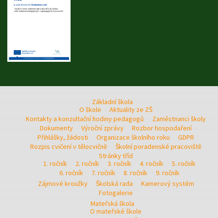
Základní škola
O škole
Aktuality ze ZŠ
Kontakty a konzultační hodiny pedagogů
Zaměstnanci školy
Dokumenty
Výroční zprávy
Rozbor hospodaření
Přihlášky, žádosti
Organizace školního roku
GDPR
Rozpis cvičení v tělocvičně
Školní poradenské pracoviště
Stránky tříd
1. ročník
2. ročník
3. ročník
4. ročník
5. ročník
6. ročník
7. ročník
8. ročník
9. ročník
Zájmové kroužky
Školská rada
Kamerový systém
Fotogalerie
Mateřská škola
O mateřské škole