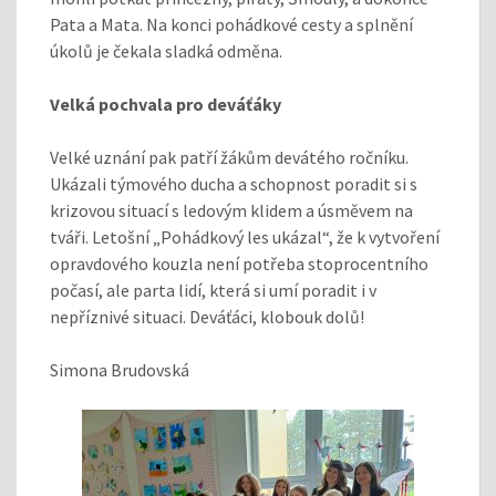
Pata a Mata. Na konci pohádkové cesty a splnění
úkolů je čekala sladká odměna.
Velká pochvala pro deváťáky
Velké uznání pak patří žákům devátého ročníku.
Ukázali týmového ducha a schopnost poradit si s
krizovou situací s ledovým klidem a úsměvem na
tváři. Letošní „Pohádkový les ukázal“, že k vytvoření
opravdového kouzla není potřeba stoprocentního
počasí, ale parta lidí, která si umí poradit i v
nepříznivé situaci. Deváťáci, klobouk dolů!
Simona Brudovská