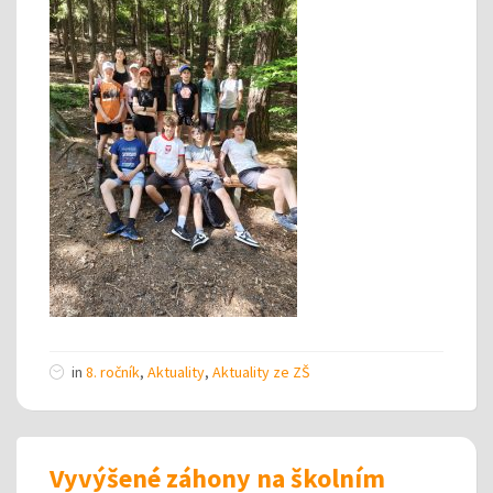
in
8. ročník
,
Aktuality
,
Aktuality ze ZŠ
Vyvýšené záhony na školním