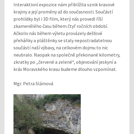
Interaktivní expozice nám přiblížila vznik krasové
krajiny a její proměny až do současnosti. Součástí
prohlídky byl i 3D film, který nás provedl říší
zkamenělého času během čtyř ročních období.
Ačkoliv nás během výletu provázely dešťové
přeháňky a pláštěnky se staly nepostradatelnou
součástí naší výbavy, na celkovém dojmu to nic
neubralo. Naopak na společně překonané kilometry,
zkratky po „červené a zelené“, objevování jeskyní a
krás Moravského krasu budeme dlouho vzpomínat.
Mgr. Petra Slámová