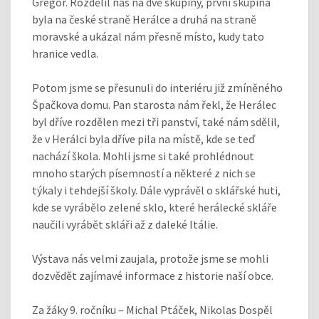
Gregor. Rozdělil nás na dvě skupiny, první skupina
byla na české straně Herálce a druhá na straně
moravské a ukázal nám přesně místo, kudy tato
hranice vedla.
Potom jsme se přesunuli do interiéru již zmíněného
Špačkova domu. Pan starosta nám řekl, že Herálec
byl dříve rozdělen mezi tři panství, také nám sdělil,
že v Herálci byla dříve pila na místě, kde se teď
nachází škola. Mohli jsme si také prohlédnout
mnoho starých písemností a některé z nich se
týkaly i tehdejší školy. Dále vyprávěl o sklářské huti,
kde se vyrábělo zelené sklo, které herálecké skláře
naučili vyrábět skláři až z daleké Itálie.
Výstava nás velmi zaujala, protože jsme se mohli
dozvědět zajímavé informace z historie naší obce.
Za žáky 9. ročníku – Michal Ptáček, Nikolas Dospěl