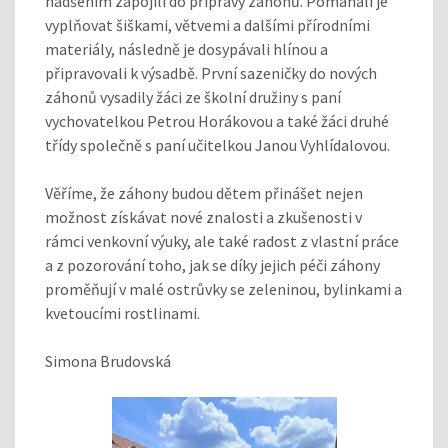
nadšením zapojili do přípravy záhonů. Pomáhali je
vyplňovat šiškami, větvemi a dalšími přírodními
materiály, následně je dosypávali hlínou a
připravovali k výsadbě. První sazeničky do nových
záhonů vysadily žáci ze školní družiny s paní
vychovatelkou Petrou Horákovou a také žáci druhé
třídy společně s paní učitelkou Janou Vyhlídalovou.
Věříme, že záhony budou dětem přinášet nejen
možnost získávat nové znalosti a zkušenosti v
rámci venkovní výuky, ale také radost z vlastní práce
a z pozorování toho, jak se díky jejich péči záhony
proměňují v malé ostrůvky se zeleninou, bylinkami a
kvetoucími rostlinami.
Simona Brudovská