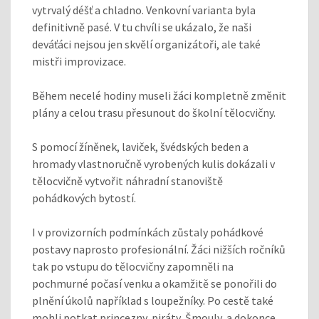
vytrvalý déšť a chladno. Venkovní varianta byla
definitivně pasé. V tu chvíli se ukázalo, že naši
deváťáci nejsou jen skvělí organizátoři, ale také
mistři improvizace.
Během necelé hodiny museli žáci kompletně změnit
plány a celou trasu přesunout do školní tělocvičny.
S pomocí žíněnek, laviček, švédských beden a
hromady vlastnoručně vyrobených kulis dokázali v
tělocvičně vytvořit náhradní stanoviště
pohádkových bytostí.
I v provizorních podmínkách zůstaly pohádkové
postavy naprosto profesionální. Žáci nižších ročníků
tak po vstupu do tělocvičny zapomněli na
pochmurné počasí venku a okamžitě se ponořili do
plnění úkolů například s loupežníky. Po cestě také
mohli potkat princezny, piráty, Šmouly, a dokonce