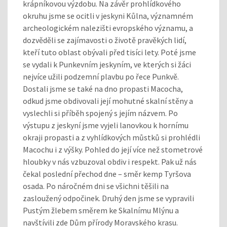
krápníkovou výzdobu. Na závěr prohlídkového
okruhu jsme se ocitli v jeskyni Kůlna, významném
archeologickém nalezišti evropského významu, a
dozvěděli se zajímavosti o životě pravěkých lidí,
kteří tuto oblast obývali před tisíci lety. Poté jsme
se vydali k Punkevním jeskyním, ve kterých si žáci
nejvíce užili podzemní plavbu po řece Punkvě.
Dostali jsme se také na dno propasti Macocha,
odkud jsme obdivovali její mohutné skalní stěny a
vyslechli si příběh spojený s jejím názvem. Po
výstupu z jeskyní jsme vyjeli lanovkou k hornímu
okraji propasti a z vyhlídkových můstků si prohlédli
Macochu i z výšky. Pohled do její více než stometrové
hloubky v nás vzbuzoval obdiv i respekt. Pak už nás
čekal poslední přechod dne – směr kemp Tyršova
osada. Po náročném dni se všichni těšili na
zasloužený odpočinek. Druhý den jsme se vypravili
Pustým žlebem směrem ke Skalnímu Mlýnu a
navštívili zde Dům přírody Moravského krasu.