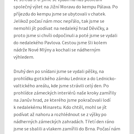
společný výlet na Jižní Moravu do kempu Pálava. Po
příjezdu do kempu jsme se ubytovali v chatek.
Jelikož počasí nám moc nepřálo, tak jsme se
nemohli jít podívat na nedaleký hrad Děvičky, a
proto jsme si chvíli odpočinuli a poté jsme se vydali
do nedalekého Pavlova. Cestou jsme šli kolem
nádrže Nové Mlýny a kochali se nádherným
výhledem.
Druhý den po snídani jsme se vydali pěšky, na
prohlídku gotického zámku Lednice a do Lednicko-
valtického areálu, kde jsme strávili celý den. Po
prohlídce zámeckých interiérů naše kroky zamířily
na Janův hrad, ze kterého jsme pokračovali lodí
k nedalekému Minaretu. Kdo chtěl, mohl se jít
podívat až nahoru a rozhlédnout se z výšky po
nádherných zámeckých zahradách. Třetí den ráno
jsme se sbalili a vlakem zamířili do Brna. Počasí nám