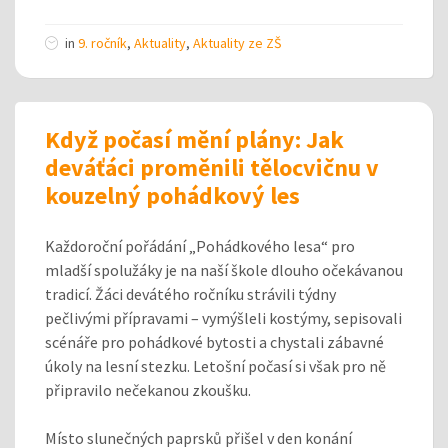
in
9. ročník
,
Aktuality
,
Aktuality ze ZŠ
Když počasí mění plány: Jak
deváťáci proměnili tělocvičnu v
kouzelný pohádkový les
Každoroční pořádání „Pohádkového lesa“ pro
mladší spolužáky je na naší škole dlouho očekávanou
tradicí. Žáci devátého ročníku strávili týdny
pečlivými přípravami – vymýšleli kostýmy, sepisovali
scénáře pro pohádkové bytosti a chystali zábavné
úkoly na lesní stezku. Letošní počasí si však pro ně
připravilo nečekanou zkoušku.
Místo slunečných paprsků přišel v den konání