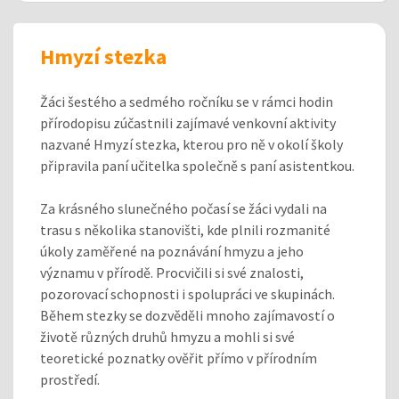
Hmyzí stezka
Žáci šestého a sedmého ročníku se v rámci hodin
přírodopisu zúčastnili zajímavé venkovní aktivity
nazvané Hmyzí stezka, kterou pro ně v okolí školy
připravila paní učitelka společně s paní asistentkou.
Za krásného slunečného počasí se žáci vydali na
trasu s několika stanovišti, kde plnili rozmanité
úkoly zaměřené na poznávání hmyzu a jeho
významu v přírodě. Procvičili si své znalosti,
pozorovací schopnosti i spolupráci ve skupinách.
Během stezky se dozvěděli mnoho zajímavostí o
životě různých druhů hmyzu a mohli si své
teoretické poznatky ověřit přímo v přírodním
prostředí.