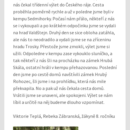
nás čekal třídenní výlet do Českého ráje. Cesta
proběhla poměrně rychle a už v poledne jsme byli v
kempu Sedmihorky. Počasí nám přálo, někteří z nás
se i vykoupali a po krátkém odpočinku jsme se vydali
na hrad Valdštejn. Druhý den se sice obloha zatáhla,
ale nás to neodradilo a vydali jsme se na zříceninu
hradu Trosky. Přestože jsme zmokli, výlet jsme si
užili. Odpoledne v kempu zase vykouklo sluníčko, a
tak někteří z nás šli na procházku na zámek Hrubá
Skála, ostatní hráli v kempu přehazovanou. Poslední
den jsme po cestě domů navštívili zámek Hrubý
Rohozec, šli jsme i na prohlídku, která nás mile
překvapila. No a pak už nás čekala cesta domů.
Vrátili jsme se unaveni, ale spokojeni. Výlet se nám
líbil a určitě na něj budeme dlouho vzpomínat.
Viktorie Teplá, Rebeka Zábranská, žákyně 8. ročníku