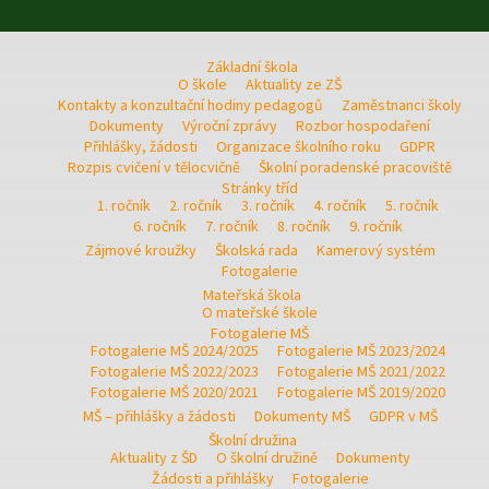
Základní škola
O škole
Aktuality ze ZŠ
Kontakty a konzultační hodiny pedagogů
Zaměstnanci školy
Dokumenty
Výroční zprávy
Rozbor hospodaření
Přihlášky, žádosti
Organizace školního roku
GDPR
Rozpis cvičení v tělocvičně
Školní poradenské pracoviště
Stránky tříd
1. ročník
2. ročník
3. ročník
4. ročník
5. ročník
6. ročník
7. ročník
8. ročník
9. ročník
Zájmové kroužky
Školská rada
Kamerový systém
Fotogalerie
Mateřská škola
O mateřské škole
Fotogalerie MŠ
Fotogalerie MŠ 2024/2025
Fotogalerie MŠ 2023/2024
Fotogalerie MŠ 2022/2023
Fotogalerie MŠ 2021/2022
Fotogalerie MŠ 2020/2021
Fotogalerie MŠ 2019/2020
MŠ – přihlášky a žádosti
Dokumenty MŠ
GDPR v MŠ
Školní družina
Aktuality z ŠD
O školní družině
Dokumenty
Žádosti a přihlášky
Fotogalerie