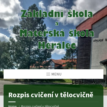
MENU
Rozpis cvičení v tělocvičně
Home
Rozpis cvičení v tělocvičně