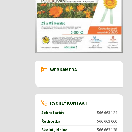
WEBKAMERA
RYCHLÝ KONTAKT
Sekretariát
566 663 124
Ředitelka
566 663 060
Školní jídelna
566 663 128