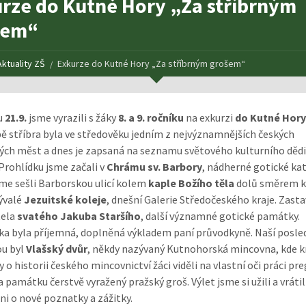
rze do Kutné Hory „Za stříbrným
šem“
Aktuality ZŠ
Exkurze do Kutné Hory „Za stříbrným grošem“
u
21.9.
jsme vyrazili s žáky
8. a 9. ročníku
na exkurzi
do Kutné Hory
bě stříbra byla ve středověku jedním z nejvýznamnějších českých
ých měst a dnes je zapsaná na seznamu světového kulturního dědi
Prohlídku jsme začali v
Chrámu sv. Barbory
, nádherné gotické kat
me sešli Barborskou ulicí kolem
kaple Božího těla
dolů směrem k
ývalé
Jezuitské koleje
, dnešní Galerie Středočeského kraje. Zasta
tela
svatého Jakuba Staršího
, další významné gotické památky.
a byla příjemná, doplněná výkladem paní průvodkyně. Naší posle
ou byl
Vlašský dvůr
, někdy nazývaný Kutnohorská mincovna, kde 
 o historii českého mincovnictví žáci viděli na vlastní oči práci pre
a památku čerstvě vyražený pražský groš. Výlet jsme si užili a vrátil
i o nové poznatky a zážitky.