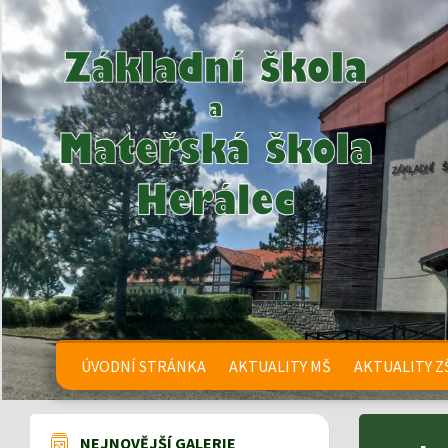
ÚVODNÍ STRÁNKA
AKTUALITY MŠ
AKTUALITY Z
NEJNOVĚJŠÍ GALERIE