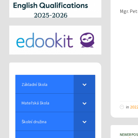
Mgr. Pet
Základní škola
Mateřská škola
in
202
Školní družina
NEWER POS