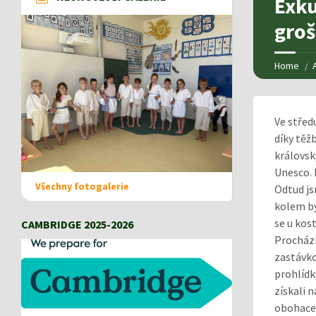
Exku
gro
Home
Ve střed
díky těž
královsk
Unesco. 
Všechny fotogalerie
Odtud js
kolem b
se u kos
CAMBRIDGE 2025-2026
Procházk
zastávk
prohlídky
získali n
obohacen