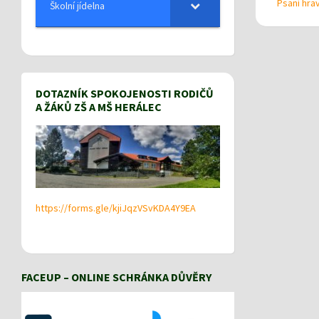
Psaní hra
Školní jídelna
DOTAZNÍK SPOKOJENOSTI RODIČŮ
A ŽÁKŮ ZŠ A MŠ HERÁLEC
https://forms.gle/kjiJqzVSvKDA4Y9EA
FACEUP – ONLINE SCHRÁNKA DŮVĚRY