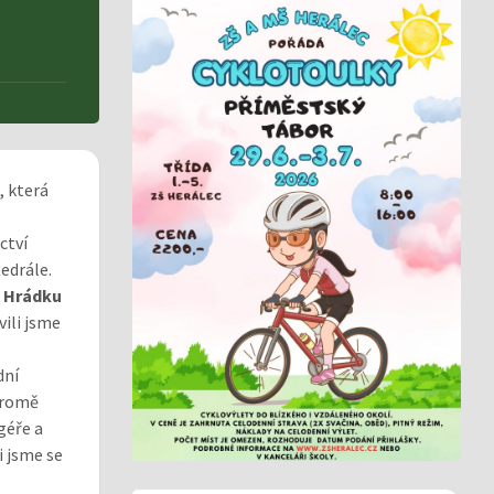
, která
ctví
edrále.
Hrádku
vili jsme
dní
kromě
géře a
i jsme se