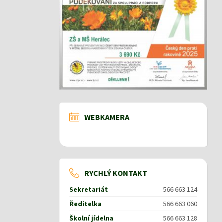
WEBKAMERA
RYCHLÝ KONTAKT
Sekretariát
566 663 124
Ředitelka
566 663 060
Školní jídelna
566 663 128