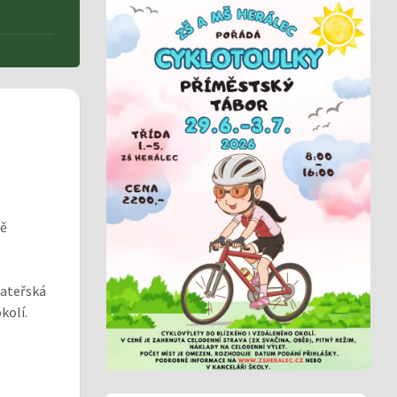
vě
mateřská
kolí.