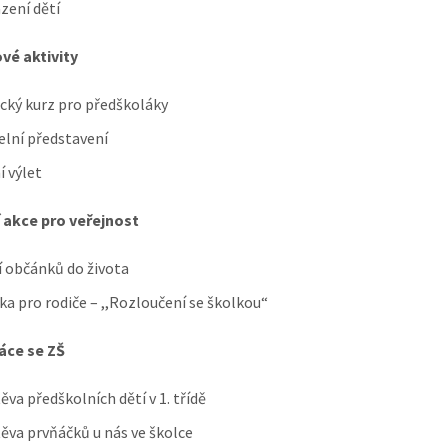
zení dětí
vé aktivity
cký kurz pro předškoláky
elní představení
í výlet
 akce pro veřejnost
í občánků do života
ka pro rodiče – ,,Rozloučení se školkou“
áce se ZŠ
ěva předškolních dětí v 1. třídě
ěva prvňáčků u nás ve školce