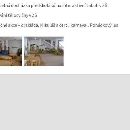
delná docházka předškoláků na interaktivní tabuli v ZŠ
vání tělocvičny v ZŠ
čné akce – drakiáda, Mikuláš a čerti, karneval, Pohádkový les