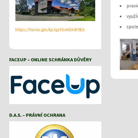
pravi
využí
spole
https://forms.gle/kjiJqzVSvKDA4Y9EA
FACEUP – ONLINE SCHRÁNKA DŮVĚRY
D.A.S. – PRÁVNÍ OCHRANA