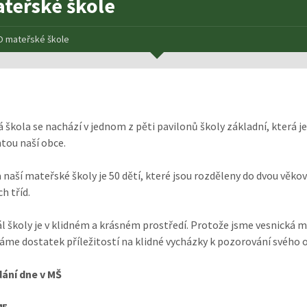
teřské škole
O mateřské škole
 škola se nachází v jednom z pěti pavilonů školy základní, která je
ou naší obce.
 naší mateřské školy je 50 dětí, které jsou rozděleny do dvou věko
h tříd.
ál školy je v klidném a krásném prostředí. Protože jsme vesnická 
áme dostatek příležitostí na klidné vycházky k pozorování svého o
ání dne v MŠ
.45