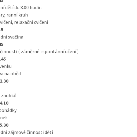
ní dětí do 8.00 hodin
ry, ranní kruh
vičení, relaxační cvičení
15
dní svačina
45
 činnosti ( záměrné i spontánní učení )
.45
 venku
va na oběd
12.30
í zoubků
14.10
 pohádky
inek
15.30
dní zájmové činnosti dětí