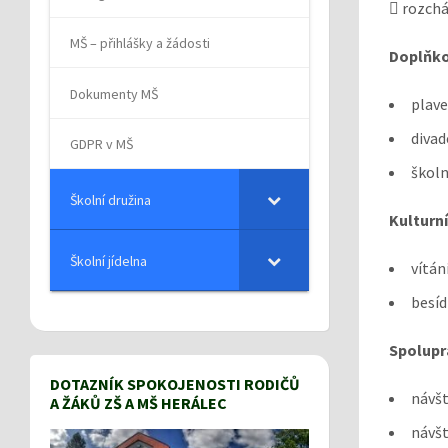
 rozchá
MŠ – přihlášky a žádosti
Doplňko
Dokumenty MŠ
plave
divad
GDPR v MŠ
školn
Školní družina
Kulturní
Školní jídelna
vítán
besíd
Spolupr
DOTAZNÍK SPOKOJENOSTI RODIČŮ
návšt
A ŽÁKŮ ZŠ A MŠ HERÁLEC
návšt