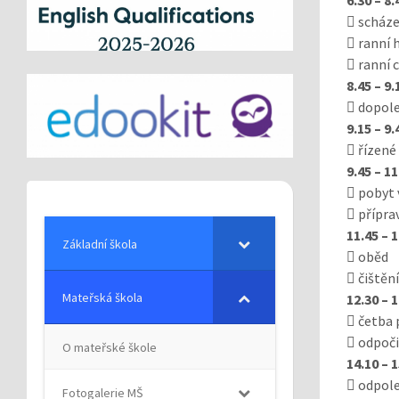
 scháze
 ranní h
 ranní c
8.45 – 9.
 dopole
9.15 – 9.
 řízené
9.45 – 11
 pobyt
 přípra
11.45 – 
Základní škola
 oběd
 čištěn
Mateřská škola
12.30 – 
 četba
 odpoč
O mateřské škole
14.10 – 
 odpole
Fotogalerie MŠ