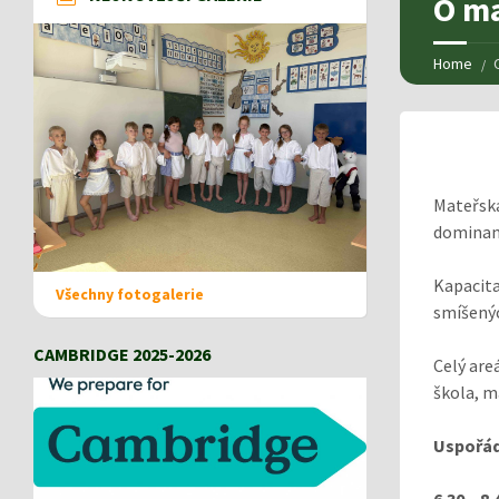
O ma
Home
Mateřská
dominant
Kapacita
Všechny fotogalerie
smíšenýc
CAMBRIDGE 2025-2026
Celý are
škola, m
Uspořád
6.30 – 8