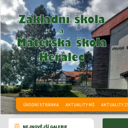
ÚVODNÍ STRÁNKA
AKTUALITY MŠ
AKTUALITY Z
NEJNOVĚJŠÍ GALERIE