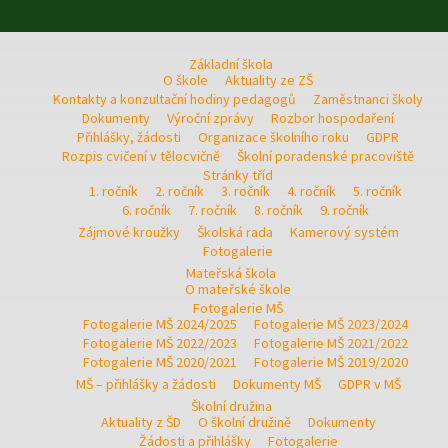
Základní škola
O škole
Aktuality ze ZŠ
Kontakty a konzultační hodiny pedagogů
Zaměstnanci školy
Dokumenty
Výroční zprávy
Rozbor hospodaření
Přihlášky, žádosti
Organizace školního roku
GDPR
Rozpis cvičení v tělocvičně
Školní poradenské pracoviště
Stránky tříd
1. ročník
2. ročník
3. ročník
4. ročník
5. ročník
6. ročník
7. ročník
8. ročník
9. ročník
Zájmové kroužky
Školská rada
Kamerový systém
Fotogalerie
Mateřská škola
O mateřské škole
Fotogalerie MŠ
Fotogalerie MŠ 2024/2025
Fotogalerie MŠ 2023/2024
Fotogalerie MŠ 2022/2023
Fotogalerie MŠ 2021/2022
Fotogalerie MŠ 2020/2021
Fotogalerie MŠ 2019/2020
MŠ – přihlášky a žádosti
Dokumenty MŠ
GDPR v MŠ
Školní družina
Aktuality z ŠD
O školní družině
Dokumenty
Žádosti a přihlášky
Fotogalerie