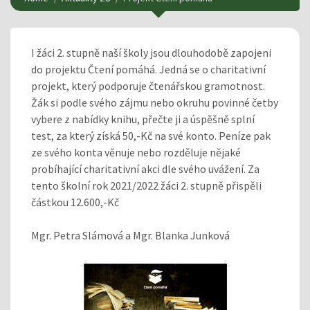
I žáci 2. stupně naší školy jsou dlouhodobě zapojeni
do projektu Čtení pomáhá. Jedná se o charitativní
projekt, který podporuje čtenářskou gramotnost.
Žák si podle svého zájmu nebo okruhu povinné četby
vybere z nabídky knihu, přečte ji a úspěšně splní
test, za který získá 50,-Kč na své konto. Peníze pak
ze svého konta věnuje nebo rozděluje nějaké
probíhající charitativní akci dle svého uvážení. Za
tento školní rok 2021/2022 žáci 2. stupně přispěli
částkou 12.600,-Kč
Mgr. Petra Slámová a Mgr. Blanka Junková