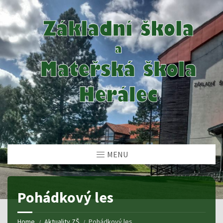
MENU
Pohádkový les
Home
Aktuality ZŠ
Pohádkový les