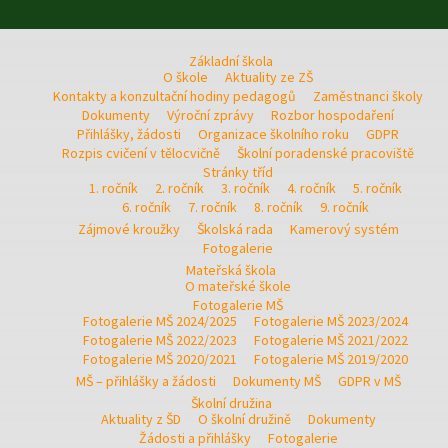
Základní škola
O škole
Aktuality ze ZŠ
Kontakty a konzultační hodiny pedagogů
Zaměstnanci školy
Dokumenty
Výroční zprávy
Rozbor hospodaření
Přihlášky, žádosti
Organizace školního roku
GDPR
Rozpis cvičení v tělocvičně
Školní poradenské pracoviště
Stránky tříd
1. ročník
2. ročník
3. ročník
4. ročník
5. ročník
6. ročník
7. ročník
8. ročník
9. ročník
Zájmové kroužky
Školská rada
Kamerový systém
Fotogalerie
Mateřská škola
O mateřské škole
Fotogalerie MŠ
Fotogalerie MŠ 2024/2025
Fotogalerie MŠ 2023/2024
Fotogalerie MŠ 2022/2023
Fotogalerie MŠ 2021/2022
Fotogalerie MŠ 2020/2021
Fotogalerie MŠ 2019/2020
MŠ – přihlášky a žádosti
Dokumenty MŠ
GDPR v MŠ
Školní družina
Aktuality z ŠD
O školní družině
Dokumenty
Žádosti a přihlášky
Fotogalerie