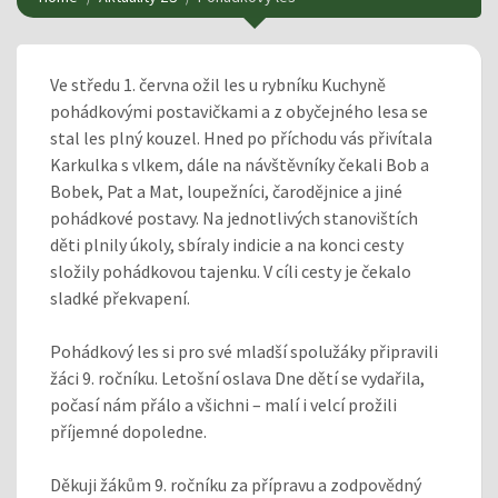
Ve středu 1. června ožil les u rybníku Kuchyně
pohádkovými postavičkami a z obyčejného lesa se
stal les plný kouzel. Hned po příchodu vás přivítala
Karkulka s vlkem, dále na návštěvníky čekali Bob a
Bobek, Pat a Mat, loupežníci, čarodějnice a jiné
pohádkové postavy. Na jednotlivých stanovištích
děti plnily úkoly, sbíraly indicie a na konci cesty
složily pohádkovou tajenku. V cíli cesty je čekalo
sladké překvapení.
Pohádkový les si pro své mladší spolužáky připravili
žáci 9. ročníku. Letošní oslava Dne dětí se vydařila,
počasí nám přálo a všichni – malí i velcí prožili
příjemné dopoledne.
Děkuji žákům 9. ročníku za přípravu a zodpovědný