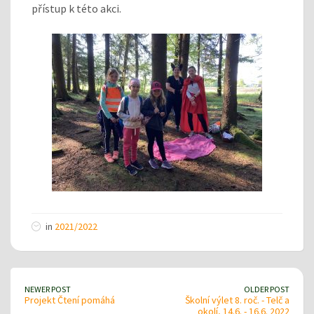
přístup k této akci.
in
2021/2022
NEWER POST
OLDER POST
Projekt Čtení pomáhá
Školní výlet 8. roč. - Telč a
okolí, 14.6. - 16.6. 2022