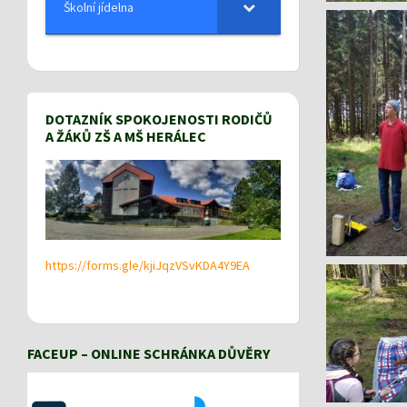
Školní jídelna
DOTAZNÍK SPOKOJENOSTI RODIČŮ
A ŽÁKŮ ZŠ A MŠ HERÁLEC
https://forms.gle/kjiJqzVSvKDA4Y9EA
FACEUP – ONLINE SCHRÁNKA DŮVĚRY