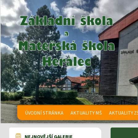
ÚVODNÍ STRÁNKA
AKTUALITY MŠ
AKTUALITY Z
NEJNOVĚJŠÍ GALERIE