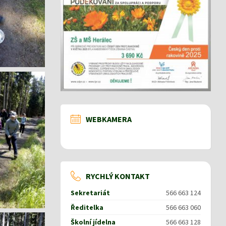
WEBKAMERA
RYCHLÝ KONTAKT
Sekretariát
566 663 124
Ředitelka
566 663 060
Školní jídelna
566 663 128