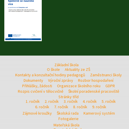
Základní škola
O škole
Aktuality ze ZŠ
Kontakty a konzultační hodiny pedagogů
Zaměstnanci školy
Dokumenty
Výroční zprávy
Rozbor hospodaření
Přihlášky, žádosti
Organizace školního roku
GDPR
Rozpis cvičení v tělocvičně
Školní poradenské pracoviště
Stránky tříd
1. ročník
2. ročník
3. ročník
4. ročník
5. ročník
6. ročník
7. ročník
8. ročník
9. ročník
Zájmové kroužky
Školská rada
Kamerový systém
Fotogalerie
Mateřská škola