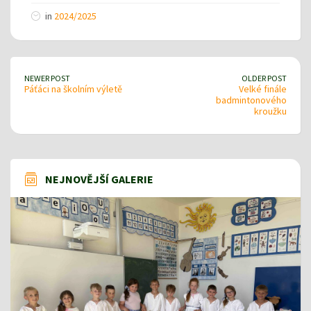
in
2024/2025
NEWER POST
OLDER POST
Páťáci na školním výletě
Velké finále
badmintonového
kroužku
NEJNOVĚJŠÍ GALERIE