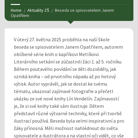
Home
Aktuality ZŠ
Beseda se spisovatelem Janem
Opatřilem
V úterý 27. května 2025 proběhla na naší škole
beseda se spisovatelem Janem Opatřilem, autorem
oblíbené série knih o kapříkovi Metlíkovi.
Literárního setkání se zúčastnili žáci 1. až 5. ročníku.
Během poutavého povídání se děti dozvěděly, jak
vzniká kniha – od prvotního nápadu až po hotový
výtisk. Autor vyprávěl, jak se dostal ke svému
tématu, ukazoval zajímavé fotografie a přečetl
ukázku ze své nové knihy Lín Vendelín. Zajímavostí
je, že si své knihy také sám ilustruje. Dětem
představil různé výtvarné techniky, které při tvorbě
ilustrací používá. Beseda byla velmi inspirativní a pro
žáky přínosná. Měli možnost nahlédnout do světa
spisovatele a ilustrátora a na vlastní oči vidět, co vše