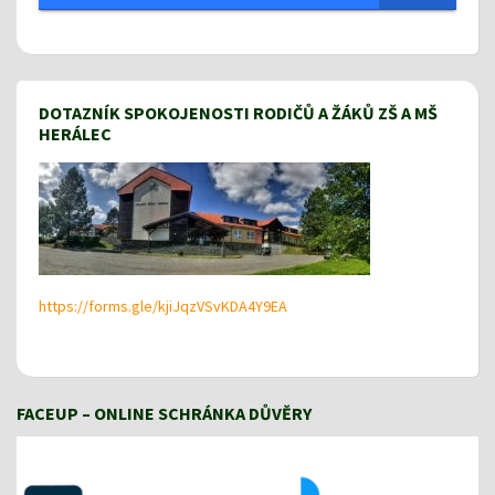
DOTAZNÍK SPOKOJENOSTI RODIČŮ A ŽÁKŮ ZŠ A MŠ
HERÁLEC
https://forms.gle/kjiJqzVSvKDA4Y9EA
FACEUP – ONLINE SCHRÁNKA DŮVĚRY