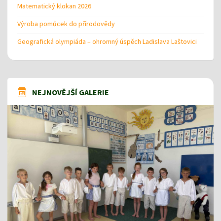
Matematický klokan 2026
Výroba pomůcek do přírodovědy
Geografická olympiáda – ohromný úspěch Ladislava Laštovici
NEJNOVĚJŠÍ GALERIE