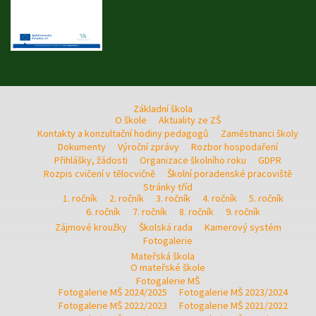
Základní škola
O škole
Aktuality ze ZŠ
Kontakty a konzultační hodiny pedagogů
Zaměstnanci školy
Dokumenty
Výroční zprávy
Rozbor hospodaření
Přihlášky, žádosti
Organizace školního roku
GDPR
Rozpis cvičení v tělocvičně
Školní poradenské pracoviště
Stránky tříd
1. ročník
2. ročník
3. ročník
4. ročník
5. ročník
6. ročník
7. ročník
8. ročník
9. ročník
Zájmové kroužky
Školská rada
Kamerový systém
Fotogalerie
Mateřská škola
O mateřské škole
Fotogalerie MŠ
Fotogalerie MŠ 2024/2025
Fotogalerie MŠ 2023/2024
Fotogalerie MŠ 2022/2023
Fotogalerie MŠ 2021/2022