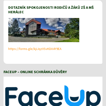
DOTAZNÍK SPOKOJENOSTI RODIČŮ A ŽÁKŮ ZŠ A MŠ
HERÁLEC
https://forms.gle/kjiJqzVSvKDA4Y9EA
FACEUP – ONLINE SCHRÁNKA DŮVĚRY