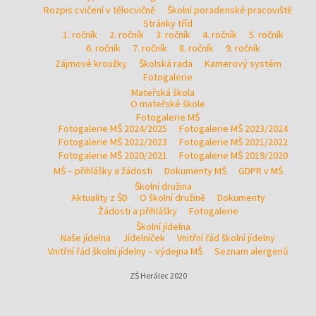
Rozpis cvičení v tělocvičně
Školní poradenské pracoviště
Stránky tříd
1. ročník
2. ročník
3. ročník
4. ročník
5. ročník
6. ročník
7. ročník
8. ročník
9. ročník
Zájmové kroužky
Školská rada
Kamerový systém
Fotogalerie
Mateřská škola
O mateřské škole
Fotogalerie MŠ
Fotogalerie MŠ 2024/2025
Fotogalerie MŠ 2023/2024
Fotogalerie MŠ 2022/2023
Fotogalerie MŠ 2021/2022
Fotogalerie MŠ 2020/2021
Fotogalerie MŠ 2019/2020
MŠ – přihlášky a žádosti
Dokumenty MŠ
GDPR v MŠ
Školní družina
Aktuality z ŠD
O školní družině
Dokumenty
Žádosti a přihlášky
Fotogalerie
Školní jídelna
Naše jídelna
Jídelníček
Vnitřní řád školní jídelny
Vnitřní řád školní jídelny – výdejna MŠ
Seznam alergenů
ZŠ Herálec 2020