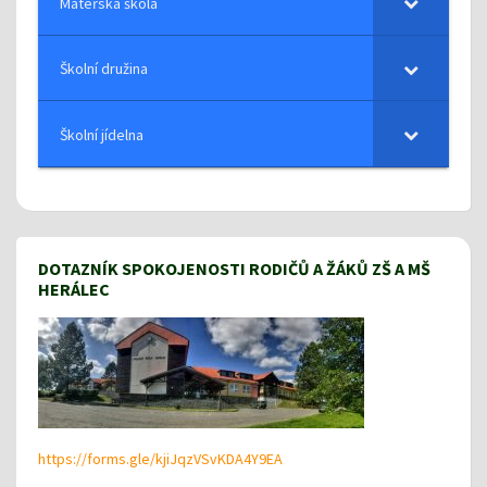
Mateřská škola
Školní družina
Školní jídelna
DOTAZNÍK SPOKOJENOSTI RODIČŮ A ŽÁKŮ ZŠ A MŠ
HERÁLEC
https://forms.gle/kjiJqzVSvKDA4Y9EA