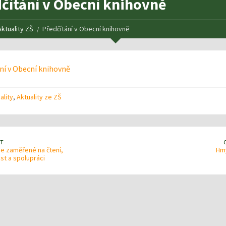
čítání v Obecní knihovně
Aktuality ZŠ
Předčítání v Obecní knihovně
ní v Obecní knihovně
ality
,
Aktuality ze ZŠ
T
 zaměřené na čtení,
Hmy
st a spolupráci