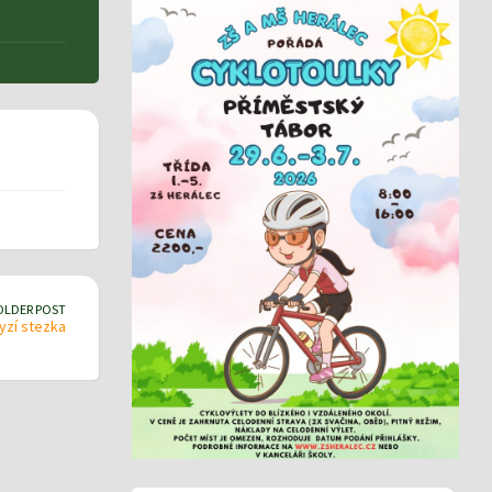
OLDER POST
zí stezka