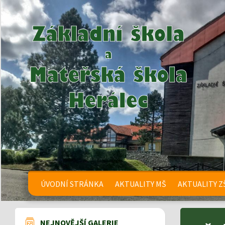
ÚVODNÍ STRÁNKA
AKTUALITY MŠ
AKTUALITY Z
NEJNOVĚJŠÍ GALERIE