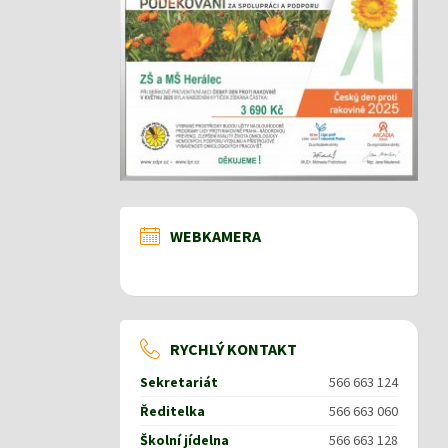
WEBKAMERA
RYCHLÝ KONTAKT
Sekretariát
566 663 124
Ředitelka
566 663 060
Školní jídelna
566 663 128