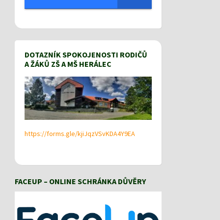
DOTAZNÍK SPOKOJENOSTI RODIČŮ
A ŽÁKŮ ZŠ A MŠ HERÁLEC
https://forms.gle/kjiJqzVSvKDA4Y9EA
FACEUP – ONLINE SCHRÁNKA DŮVĚRY