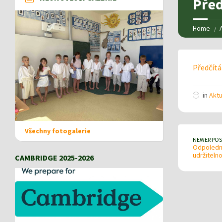
Před
Home
Předčítá
in
Aktu
Všechny fotogalerie
NEWER POS
Odpoledne
udržitelno
CAMBRIDGE 2025-2026