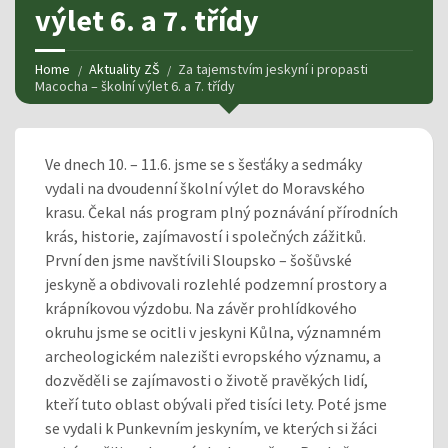
výlet 6. a 7. třídy
Home
Aktuality ZŠ
Za tajemstvím jeskyní i propasti
Macocha – školní výlet 6. a 7. třídy
Ve dnech 10. – 11.6. jsme se s šesťáky a sedmáky
vydali na dvoudenní školní výlet do Moravského
krasu. Čekal nás program plný poznávání přírodních
krás, historie, zajímavostí i společných zážitků.
První den jsme navštívili Sloupsko – šošůvské
jeskyně a obdivovali rozlehlé podzemní prostory a
krápníkovou výzdobu. Na závěr prohlídkového
okruhu jsme se ocitli v jeskyni Kůlna, významném
archeologickém nalezišti evropského významu, a
dozvěděli se zajímavosti o životě pravěkých lidí,
kteří tuto oblast obývali před tisíci lety. Poté jsme
se vydali k Punkevním jeskyním, ve kterých si žáci