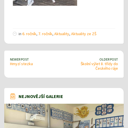
in
6. ročník
,
7. ročník
,
Aktuality
,
Aktuality ze ZŠ
NEWER POST
OLDER POST
Hmyzí stezka
Školní výlet 8. třídy do
Českého ráje
NEJNOVĚJŠÍ GALERIE