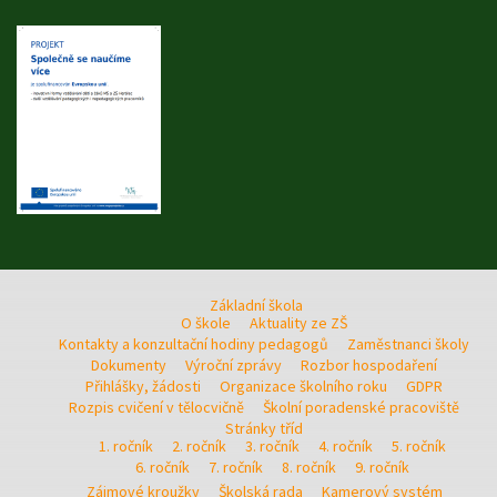
Základní škola
O škole
Aktuality ze ZŠ
Kontakty a konzultační hodiny pedagogů
Zaměstnanci školy
Dokumenty
Výroční zprávy
Rozbor hospodaření
Přihlášky, žádosti
Organizace školního roku
GDPR
Rozpis cvičení v tělocvičně
Školní poradenské pracoviště
Stránky tříd
1. ročník
2. ročník
3. ročník
4. ročník
5. ročník
6. ročník
7. ročník
8. ročník
9. ročník
Zájmové kroužky
Školská rada
Kamerový systém