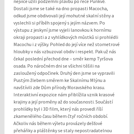
nejvíce užili podzemní plavbu po řece Punkvě.
Dostali jsme se také na dno propasti Macocha,
odkud jsme obdivovali její mohutné skalní stěny a
vyslechli si příběh spojený s jejím názvem. Po
výstupu z jeskyní jsme vyjeli lanovkou k hornímu
okraji propasti a z vyhlídkových můstků si prohlédli
Macochu i z výšky. Pohled do její více než stometrové
hloubky v nás vzbuzoval obdiv i respekt. Pak už nás
čekal poslední přechod dne – směr kemp Tyršova
osada. Po náročném dni se všichni těšili na
zasloužený odpočinek. Druhý den jsme se vypravili
Pustým žlebem směrem ke Skalnímu Mlýnu a
navštívili zde Dům přírody Moravského krasu.
Interaktivní expozice nám přiblížila vznik krasové
krajiny a její proměny až do současnosti. Součástí
prohlídky byl i 3D film, který nás provedl říší
zkamenělého času během čtyř ročních období.
Ačkoliv nás během výletu provázely dešťové
přeháňky a pláštěnky se staly nepostradatelnou