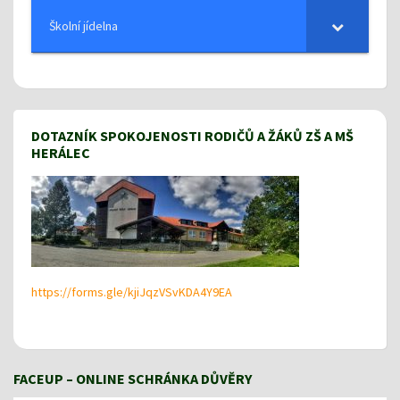
Školní jídelna
DOTAZNÍK SPOKOJENOSTI RODIČŮ A ŽÁKŮ ZŠ A MŠ
HERÁLEC
https://forms.gle/kjiJqzVSvKDA4Y9EA
FACEUP – ONLINE SCHRÁNKA DŮVĚRY