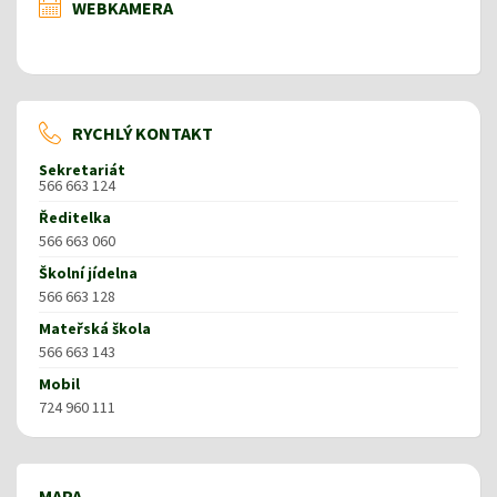
WEBKAMERA
RYCHLÝ KONTAKT
Sekretariát
566 663 124
Ředitelka
566 663 060
Školní jídelna
566 663 128
Mateřská škola
566 663 143
Mobil
724 960 111
MAPA