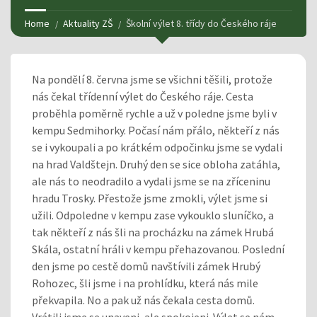
Home
Aktuality ZŠ
Školní výlet 8. třídy do Českého ráje
Na pondělí 8. června jsme se všichni těšili, protože
nás čekal třídenní výlet do Českého ráje. Cesta
proběhla poměrně rychle a už v poledne jsme byli v
kempu Sedmihorky. Počasí nám přálo, někteří z nás
se i vykoupali a po krátkém odpočinku jsme se vydali
na hrad Valdštejn. Druhý den se sice obloha zatáhla,
ale nás to neodradilo a vydali jsme se na zříceninu
hradu Trosky. Přestože jsme zmokli, výlet jsme si
užili. Odpoledne v kempu zase vykouklo sluníčko, a
tak někteří z nás šli na procházku na zámek Hrubá
Skála, ostatní hráli v kempu přehazovanou. Poslední
den jsme po cestě domů navštívili zámek Hrubý
Rohozec, šli jsme i na prohlídku, která nás mile
překvapila. No a pak už nás čekala cesta domů.
Vrátili jsme se unaveni, ale spokojeni. Výlet se nám