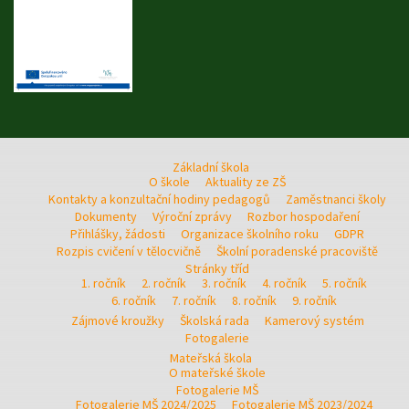
Základní škola
O škole
Aktuality ze ZŠ
Kontakty a konzultační hodiny pedagogů
Zaměstnanci školy
Dokumenty
Výroční zprávy
Rozbor hospodaření
Přihlášky, žádosti
Organizace školního roku
GDPR
Rozpis cvičení v tělocvičně
Školní poradenské pracoviště
Stránky tříd
1. ročník
2. ročník
3. ročník
4. ročník
5. ročník
6. ročník
7. ročník
8. ročník
9. ročník
Zájmové kroužky
Školská rada
Kamerový systém
Fotogalerie
Mateřská škola
O mateřské škole
Fotogalerie MŠ
Fotogalerie MŠ 2024/2025
Fotogalerie MŠ 2023/2024