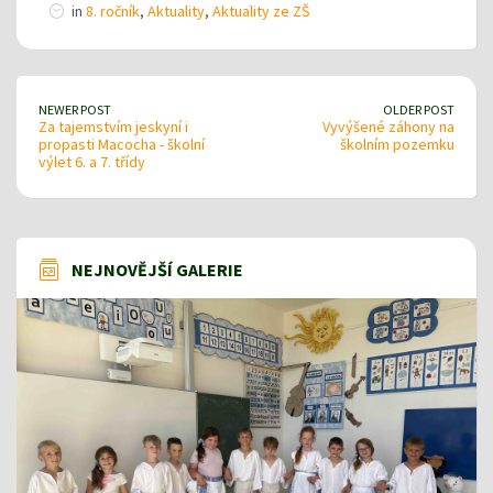
in
8. ročník
,
Aktuality
,
Aktuality ze ZŠ
NEWER POST
OLDER POST
Za tajemstvím jeskyní i
Vyvýšené záhony na
propasti Macocha - školní
školním pozemku
výlet 6. a 7. třídy
NEJNOVĚJŠÍ GALERIE