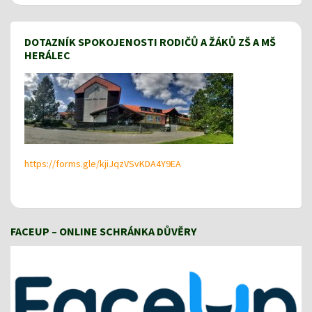
DOTAZNÍK SPOKOJENOSTI RODIČŮ A ŽÁKŮ ZŠ A MŠ
HERÁLEC
https://forms.gle/kjiJqzVSvKDA4Y9EA
FACEUP – ONLINE SCHRÁNKA DŮVĚRY