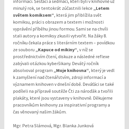
informací. Šesťáci a sedmáci, kteří byli v knihovně už
minulý rok, se tentokrát zúčastnili lekce
„Letem
světem komiksem“
, která jim přiblížila svět
komiksu, práci s obrazem a textem i možnosti
vyprávění příběhu jinou formou. Sami se na chvíli
stali autory a komiksy zkusili vytvořit. Na žáky 8.
ročníku čekala práce s literárním textem – povídkou
ze souboru
„Kapuce od mikiny“
, v níž se
prostřednictvím čtení, diskuze a následné reflexe
zabývali otázkou kyberšikany. Devátý ročník
absolvoval program
„Moje knihovna“
, který je vedl
k zamyšlení nad čtenářstvím, zdroji informací a
významem knihoven v dnešní době. Deváťáci se také
podíleli na přípravě soutěže Čti za nároďák a tvořili
plakáty, které jsou vystaveny v knihovně. Děkujeme
pracovníkům knihovny za inspirativní programy a
čas věnovaný našim žákům.
Mgr. Petra Slámová, Mgr. Blanka Junková