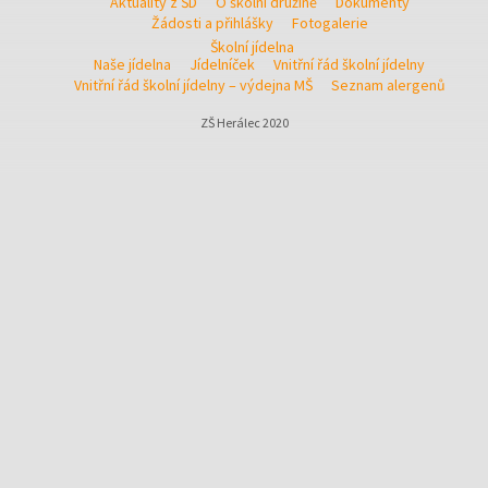
Aktuality z ŠD
O školní družině
Dokumenty
Žádosti a přihlášky
Fotogalerie
Školní jídelna
Naše jídelna
Jídelníček
Vnitřní řád školní jídelny
Vnitřní řád školní jídelny – výdejna MŠ
Seznam alergenů
ZŠ Herálec 2020