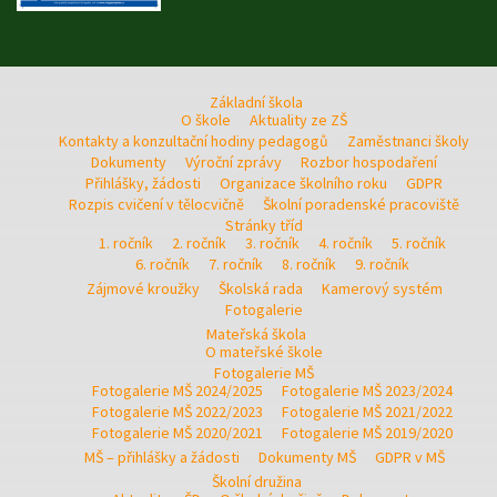
Základní škola
O škole
Aktuality ze ZŠ
Kontakty a konzultační hodiny pedagogů
Zaměstnanci školy
Dokumenty
Výroční zprávy
Rozbor hospodaření
Přihlášky, žádosti
Organizace školního roku
GDPR
Rozpis cvičení v tělocvičně
Školní poradenské pracoviště
Stránky tříd
1. ročník
2. ročník
3. ročník
4. ročník
5. ročník
6. ročník
7. ročník
8. ročník
9. ročník
Zájmové kroužky
Školská rada
Kamerový systém
Fotogalerie
Mateřská škola
O mateřské škole
Fotogalerie MŠ
Fotogalerie MŠ 2024/2025
Fotogalerie MŠ 2023/2024
Fotogalerie MŠ 2022/2023
Fotogalerie MŠ 2021/2022
Fotogalerie MŠ 2020/2021
Fotogalerie MŠ 2019/2020
MŠ – přihlášky a žádosti
Dokumenty MŠ
GDPR v MŠ
Školní družina