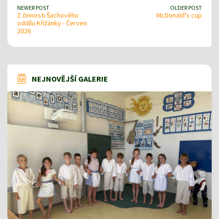
NEWER POST
OLDER POST
Z činnosti Šachového
McDonald's cup
oddílu Křižánky - Červen
2026
NEJNOVĚJŠÍ GALERIE