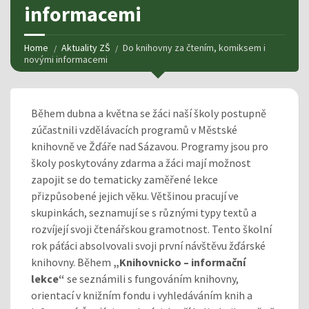
informacemi
Home
Aktuality ZŠ
Do knihovny za čtením, komiksem i
novými informacemi
Během dubna a května se žáci naší školy postupně
zúčastnili vzdělávacích programů v Městské
knihovně ve Žďáře nad Sázavou. Programy jsou pro
školy poskytovány zdarma a žáci mají možnost
zapojit se do tematicky zaměřené lekce
přizpůsobené jejich věku. Většinou pracují ve
skupinkách, seznamují se s různými typy textů a
rozvíjejí svoji čtenářskou gramotnost. Tento školní
rok páťáci absolvovali svoji první návštěvu žďárské
knihovny. Během
„Knihovnicko – informační
lekce“
se seznámili s fungováním knihovny,
orientací v knižním fondu i vyhledáváním knih a