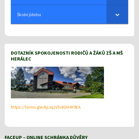
Školní jídelna
DOTAZNÍK SPOKOJENOSTI RODIČŮ A ŽÁKŮ ZŠ A MŠ
HERÁLEC
https://forms.gle/kjiJqzVSvKDA4Y9EA
FACEUP – ONLINE SCHRÁNKA DŮVĚRY