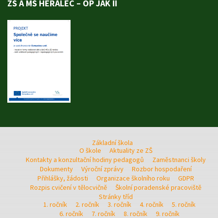
ZŠ A MŠ HERÁLEC – OP JAK II
Základní škola
O škole
Aktuality ze ZŠ
Kontakty a konzultační hodiny pedagogů
Zaměstnanci školy
Dokumenty
Výroční zprávy
Rozbor hospodaření
Přihlášky, žádosti
Organizace školního roku
GDPR
Rozpis cvičení v tělocvičně
Školní poradenské pracoviště
Stránky tříd
1. ročník
2. ročník
3. ročník
4. ročník
5. ročník
6. ročník
7. ročník
8. ročník
9. ročník