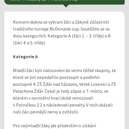
Koncem dubna se vybraní žáci a žákyně zúčastnili
tradičního turnaje McDonalds cup. Soutěžilo se ve
dvou kategoriích. Kategorie A (žáci 1. – 3. třídy) a B
(žáci 4. a 5. třídy)
Kategorie A
Mladší žáci byli nalosováni do velmi těžké skupiny, ze
které se jim nepodařilo postoupit a podlehli
postupně 4. ZŠ Žďár nad Sázavou, Velké Losenici a ZŠ
Palachova Žďár. Čekal je tedy zápas o 7. místo, ve
kterém v normální hrací době remizovali
s Polničkou 2:2 a následovali penalty. V nich ukázali
naši žáci pevnější nervy a zvítězili.
Pro nejmladší žáky jde především o získání