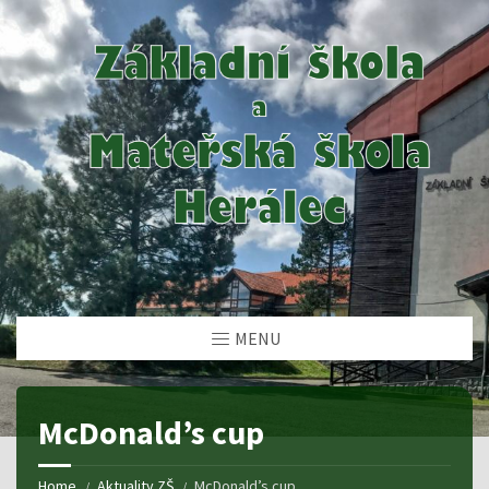
MENU
McDonald’s cup
Home
Aktuality ZŠ
McDonald’s cup