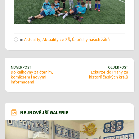
in
Aktuality
,
Aktuality ze ZŠ
,
Úspěchy našich žáků
NEWER POST
OLDER POST
Do knihovny za čtením,
Exkurze do Prahy za
komiksem i novými
historií českých králů
informacemi
NEJNOVĚJŠÍ GALERIE