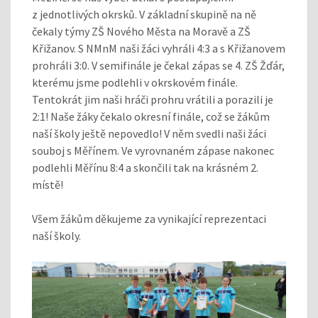
z jednotlivých okrsků. V základní skupině na ně
čekaly týmy ZŠ Nového Města na Moravě a ZŠ
Křižanov. S NMnM naši žáci vyhráli 4:3 a s Křižanovem
prohráli 3:0. V semifinále je čekal zápas se 4. ZŠ Žďár,
kterému jsme podlehli v okrskovém finále.
Tentokrát jim naši hráči prohru vrátili a porazili je
2:1! Naše žáky čekalo okresní finále, což se žákům
naší školy ještě nepovedlo! V něm svedli naši žáci
souboj s Měřínem. Ve vyrovnaném zápase nakonec
podlehli Měřínu 8:4 a skončili tak na krásném 2.
místě!
Všem žákům děkujeme za vynikající reprezentaci
naší školy.