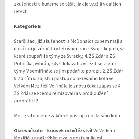
zkušeností a budeme se těšit, jak je využijí v dalších
letech.
Kategorie B
Starší žáci, již zkušenosti s McDonalds cupem mají a
dokázali je zúročit i v letošním roce. Svoji skupinu, ve
které soupeřili s týmy ze Svratky, 4. ZŠ Žďár a ZŠ
Polnička, vyhráli, když dokázali zvítězit se všemi
týmy. V semifinále se jim podařilo porazit 2. ZŠ Žďár
5:2 a tím si zajistili postup do okresního kola ve
Velkém Meziříčí! Ve finále je znovu čekal zápas se 4.
ZŠ Žďár se kterou remizovali a v prodloužení
prohráli 0:2.
Moc gratulujeme žákům k postupu do dalšího kola.
Okresní kolo – kousek od vítězství!
Ve Velkém
Meziříčí se náš výběr utkal s postupujícími