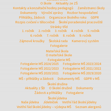
O škole
Aktuality ze ZŠ
Kontakty a konzultační hodiny pedagogů
Zaměstnanci školy
Dokumenty
Výroční zprávy
Rozbor hospodaření
Přihlášky, žádosti
Organizace školního roku
GDPR
Rozpis cvičení v tělocvičně
Školní poradenské pracoviště
Stránky tříd
1. ročník
2. ročník
3. ročník
4. ročník
5. ročník
6. ročník
7. ročník
8. ročník
9. ročník
Zájmové kroužky
Školská rada
Kamerový systém
Fotogalerie
Mateřská škola
O mateřské škole
Fotogalerie MŠ
Fotogalerie MŠ 2024/2025
Fotogalerie MŠ 2023/2024
Fotogalerie MŠ 2022/2023
Fotogalerie MŠ 2021/2022
Fotogalerie MŠ 2020/2021
Fotogalerie MŠ 2019/2020
MŠ – přihlášky a žádosti
Dokumenty MŠ
GDPR v MŠ
Školní družina
Aktuality z ŠD
O školní družině
Dokumenty
Žádosti a přihlášky
Fotogalerie
Školní jídelna
Naše jídelna
Jídelníček
Vnitřní řád školní jídelny
Vnitřní řád školní jídelny – výdejna MŠ
Seznam alergenů