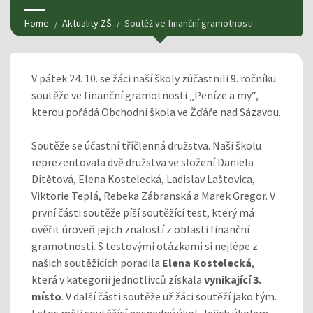
Home
Aktuality ZŠ
Soutěž ve finanční gramotnosti
V pátek 24. 10. se žáci naší školy zúčastnili 9. ročníku
soutěže ve finanční gramotnosti „Peníze a my“,
kterou pořádá Obchodní škola ve Žďáře nad Sázavou.
Soutěže se účastní tříčlenná družstva. Naši školu
reprezentovala dvě družstva ve složení Daniela
Dítětová, Elena Kostelecká, Ladislav Laštovica,
Viktorie Teplá, Rebeka Zábranská a Marek Gregor. V
první části soutěže píší soutěžící test, který má
ověřit úroveň jejich znalostí z oblasti finanční
gramotnosti. S testovými otázkami si nejlépe z
našich soutěžících poradila
Elena Kostelecká
,
která v kategorii jednotlivců získala
vynikající 3.
místo
. V další části soutěže už žáci soutěží jako tým.
Letos měli soutěžící nesnadný úkol. Jejich úkolem