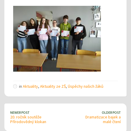
in
Aktuality
,
Aktuality ze ZŠ
,
Úspěchy našich žáků
NEWER POST
OLDER POST
20. ročník soutěže
Dramatizace bajek a
Přírodovědný klokan
malé čtení