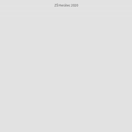
ZŠ Herálec 2020