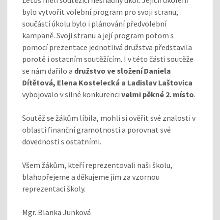
bylo vytvořit volební program pro svoji stranu,
součástí úkolu bylo i plánování předvolební
kampaně. Svoji stranu a její program potom s
pomocí prezentace jednotlivá družstva představila
porotě i ostatním soutěžícím. I v této části soutěže
se nám dařilo a
družstvo ve složení Daniela
Dítětová, Elena Kostelecká a Ladislav Laštovica
vybojovalo v silné konkurenci
velmi pěkné 2. místo
.
Soutěž se žákům líbila, mohli si ověřit své znalosti v
oblasti finanční gramotnosti a porovnat své
dovednosti s ostatními.
Všem žákům, kteří reprezentovali naši školu,
blahopřejeme a děkujeme jim za vzornou
reprezentaci školy.
Mgr. Blanka Junková