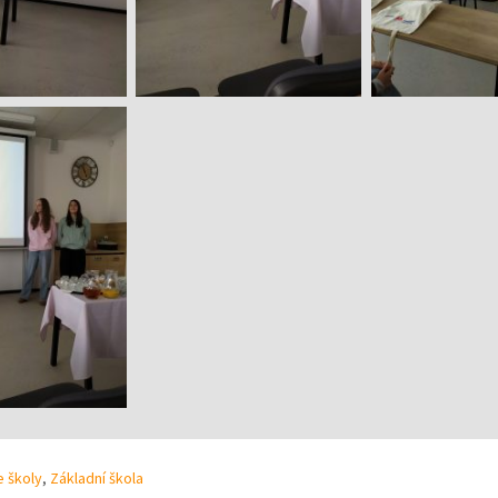
 školy
,
Základní škola