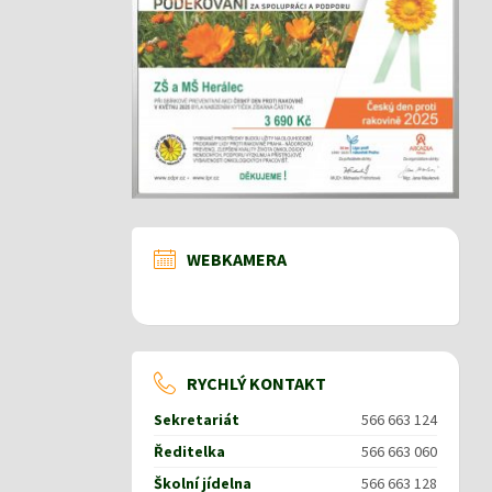
WEBKAMERA
RYCHLÝ KONTAKT
Sekretariát
566 663 124
Ředitelka
566 663 060
Školní jídelna
566 663 128