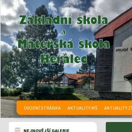
ÚVODNÍ STRÁNKA
AKTUALITY MŠ
AKTUALITY Z
NEJNOVĚJŠÍ GALERIE