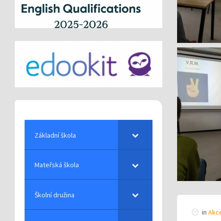
Základní škola
Mateřská škola
Školní družina
in
Akce