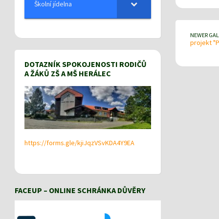
Školní jídelna
NEWER GAL
projekt "
DOTAZNÍK SPOKOJENOSTI RODIČŮ
A ŽÁKŮ ZŠ A MŠ HERÁLEC
https://forms.gle/kjiJqzVSvKDA4Y9EA
FACEUP – ONLINE SCHRÁNKA DŮVĚRY