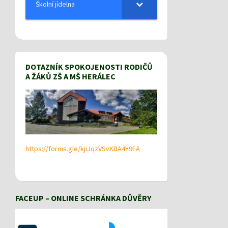
Školní jídelna
DOTAZNÍK SPOKOJENOSTI RODIČŮ
A ŽÁKŮ ZŠ A MŠ HERÁLEC
https://forms.gle/kjiJqzVSvKDA4Y9EA
FACEUP – ONLINE SCHRÁNKA DŮVĚRY