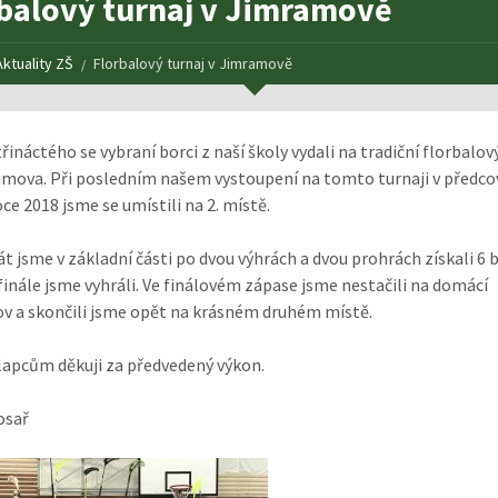
balový turnaj v Jimramově
Aktuality ZŠ
Florbalový turnaj v Jimramově
řináctého se vybraní borci z naší školy vydali na tradiční florbalov
mova. Při posledním našem vystoupení na tomto turnaji v předco
ce 2018 jsme se umístili na 2. místě.
t jsme v základní části po dvou výhrách a dvou prohrách získali 6 
finále jsme vyhráli. Ve finálovém zápase jsme nestačili na domácí
 a skončili jsme opět na krásném druhém místě.
apcům děkuji za předvedený výkon.
osař