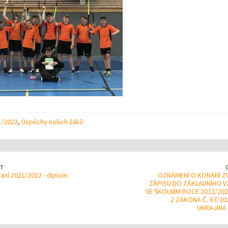
1/2022
,
Úspěchy našich žáků
T
aní 2021/2022 - diplom
OZNÁMENÍ O KONÁNÍ Z
ZÁPISU DO ZÁKLADNÍHO V
VE ŠKOLNÍM ROCE 2022/202
2 ZÁKONA Č. 67/202
UKRAJINA 