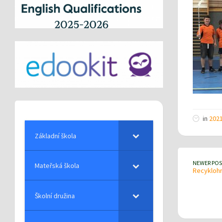
in
202
Základní škola
NEWER POS
Mateřská škola
Recyklohr
Školní družina