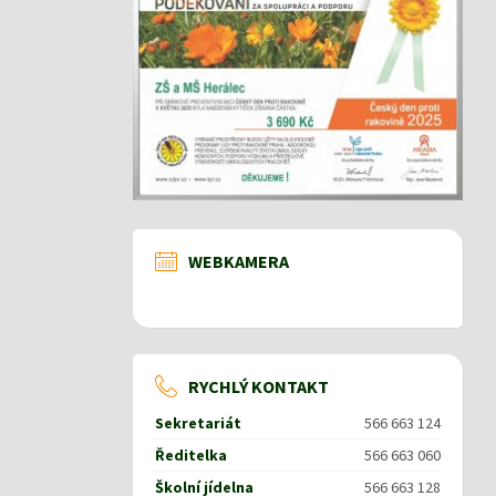
WEBKAMERA
RYCHLÝ KONTAKT
Sekretariát
566 663 124
Ředitelka
566 663 060
Školní jídelna
566 663 128