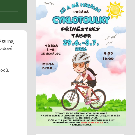
ý turnaj
vidové
bodů.