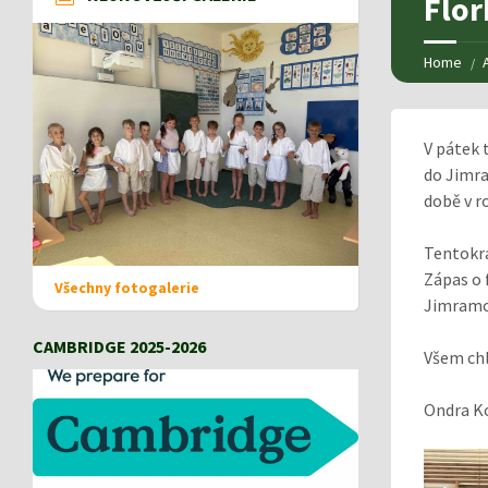
Flor
Home
V pátek t
do Jimra
době v ro
Tentokrá
Zápas o 
Všechny fotogalerie
Jimramov
CAMBRIDGE 2025-2026
Všem chl
Ondra K