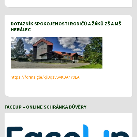
DOTAZNÍK SPOKOJENOSTI RODIČŮ A ŽÁKŮ ZŠ A MŠ
HERÁLEC
https://forms.gle/kjiJqzVSvKDA4Y9EA
FACEUP – ONLINE SCHRÁNKA DŮVĚRY