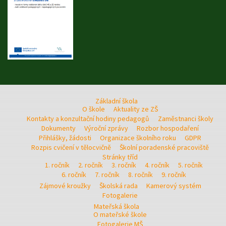
Základní škola
O škole
Aktuality ze ZŠ
Kontakty a konzultační hodiny pedagogů
Zaměstnanci školy
Dokumenty
Výroční zprávy
Rozbor hospodaření
Přihlášky, žádosti
Organizace školního roku
GDPR
Rozpis cvičení v tělocvičně
Školní poradenské pracoviště
Stránky tříd
1. ročník
2. ročník
3. ročník
4. ročník
5. ročník
6. ročník
7. ročník
8. ročník
9. ročník
Zájmové kroužky
Školská rada
Kamerový systém
Fotogalerie
Mateřská škola
O mateřské škole
Fotogalerie MŠ