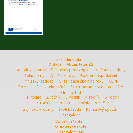
Základní škola
O škole
Aktuality ze ZŠ
Kontakty a konzultační hodiny pedagogů
Zaměstnanci školy
Dokumenty
Výroční zprávy
Rozbor hospodaření
Přihlášky, žádosti
Organizace školního roku
GDPR
Rozpis cvičení v tělocvičně
Školní poradenské pracoviště
Stránky tříd
1. ročník
2. ročník
3. ročník
4. ročník
5. ročník
6. ročník
7. ročník
8. ročník
9. ročník
Zájmové kroužky
Školská rada
Kamerový systém
Fotogalerie
Mateřská škola
O mateřské škole
Fotogalerie MŠ