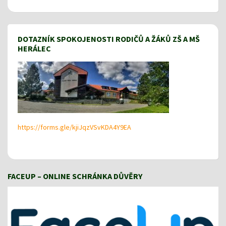
DOTAZNÍK SPOKOJENOSTI RODIČŮ A ŽÁKŮ ZŠ A MŠ
HERÁLEC
https://forms.gle/kjiJqzVSvKDA4Y9EA
FACEUP – ONLINE SCHRÁNKA DŮVĚRY