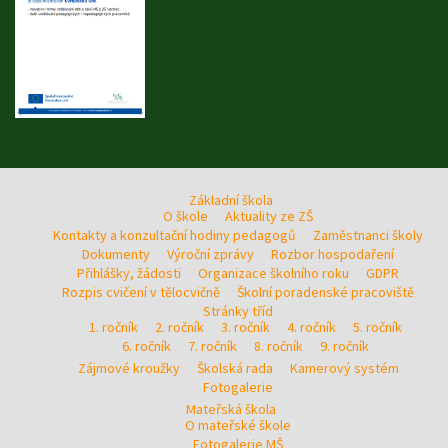
Základní škola
O škole
Aktuality ze ZŠ
Kontakty a konzultační hodiny pedagogů
Zaměstnanci školy
Dokumenty
Výroční zprávy
Rozbor hospodaření
Přihlášky, žádosti
Organizace školního roku
GDPR
Rozpis cvičení v tělocvičně
Školní poradenské pracoviště
Stránky tříd
1. ročník
2. ročník
3. ročník
4. ročník
5. ročník
6. ročník
7. ročník
8. ročník
9. ročník
Zájmové kroužky
Školská rada
Kamerový systém
Fotogalerie
Mateřská škola
O mateřské škole
Fotogalerie MŠ