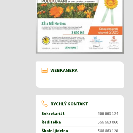
WEBKAMERA
RYCHLÝ KONTAKT
Sekretariát
566 663 124
Ředitelka
566 663 060
Školní jídelna
566 663 128