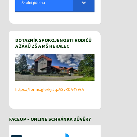
Školní jídelna
DOTAZNÍK SPOKOJENOSTI RODIČŮ
A ŽÁKŮ ZŠ A MŠ HERÁLEC
https://forms.gle/kjiJqzVSvKDA4Y9EA
FACEUP – ONLINE SCHRÁNKA DŮVĚRY