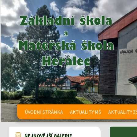
ÚVODNÍ STRÁNKA
AKTUALITY MŠ
AKTUALITY Z
NEJNOVĚJŠÍ GALERIE