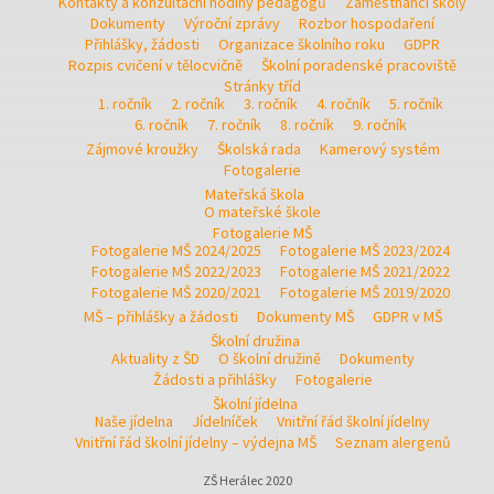
Kontakty a konzultační hodiny pedagogů
Zaměstnanci školy
Dokumenty
Výroční zprávy
Rozbor hospodaření
Přihlášky, žádosti
Organizace školního roku
GDPR
Rozpis cvičení v tělocvičně
Školní poradenské pracoviště
Stránky tříd
1. ročník
2. ročník
3. ročník
4. ročník
5. ročník
6. ročník
7. ročník
8. ročník
9. ročník
Zájmové kroužky
Školská rada
Kamerový systém
Fotogalerie
Mateřská škola
O mateřské škole
Fotogalerie MŠ
Fotogalerie MŠ 2024/2025
Fotogalerie MŠ 2023/2024
Fotogalerie MŠ 2022/2023
Fotogalerie MŠ 2021/2022
Fotogalerie MŠ 2020/2021
Fotogalerie MŠ 2019/2020
MŠ – přihlášky a žádosti
Dokumenty MŠ
GDPR v MŠ
Školní družina
Aktuality z ŠD
O školní družině
Dokumenty
Žádosti a přihlášky
Fotogalerie
Školní jídelna
Naše jídelna
Jídelníček
Vnitřní řád školní jídelny
Vnitřní řád školní jídelny – výdejna MŠ
Seznam alergenů
ZŠ Herálec 2020