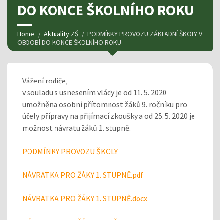
DO KONCE ŠKOLNÍHO ROKU
Home
Aktuality ZŠ
PODMÍNKY PROVOZU ZÁKLADNÍ ŠKOLY V
OBDOBÍ DO KONCE ŠKOLNÍHO ROKU
Vážení rodiče,
v souladu s usnesením vlády je od 11. 5. 2020
umožněna osobní přítomnost žáků 9. ročníku pro
účely přípravy na přijímací zkoušky a od 25. 5. 2020 je
možnost návratu žáků 1. stupně.
PODMÍNKY PROVOZU ŠKOLY
NÁVRATKA PRO ŽÁKY 1. STUPNĚ.pdf
NÁVRATKA PRO ŽÁKY 1. STUPNĚ.docx