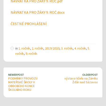
NÁVRATKA PRO ŽÁKY 9. ROČ.pdf
NÁVRATKA PRO ŽÁKY 9. ROČ.docx
ČESTNÉ PROHLÁŠENÍ
in
1. ročník
,
2. ročník
,
2019/2020
,
3. ročník
,
4. ročník
,
5.
ročník
,
9. ročník
NEWER POST
OLDER POST
PODMÍNKY PROVOZU
výstava Včela na Zámku
MATEŘSKÉ ŠKOLY V
Žďár nad Sázavou
OBDOBÍ DO KONCE
ŠKOLNÍHO ROKU