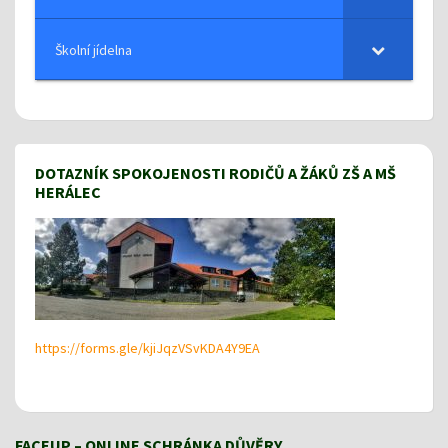
Školní jídelna
DOTAZNÍK SPOKOJENOSTI RODIČŮ A ŽÁKŮ ZŠ A MŠ
HERÁLEC
https://forms.gle/kjiJqzVSvKDA4Y9EA
FACEUP – ONLINE SCHRÁNKA DŮVĚRY