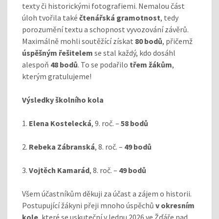
texty či historickými fotografiemi. Nemalou část
úloh tvořila také
čtenářská gramotnost
, tedy
porozumění textu a schopnost vyvozování závěrů.
Maximálně mohli soutěžící získat
80 bodů
, přičemž
úspěšným řešitelem
se stal každý, kdo dosáhl
alespoň
48 bodů
. To se podařilo
třem žákům
,
kterým gratulujeme!
Výsledky školního kola
1.
Elena Kostelecká
, 9. roč. –
58 bodů
2.
Rebeka Zábranská
, 8. roč. –
49 bodů
3.
Vojtěch Kamarád
, 8. roč. –
49 bodů
Všem účastníkům děkuji za účast a zájem o historii.
Postupující žákyni přeji mnoho úspěchů
v okresním
kole
, které se uskuteční v lednu 2026 ve Žďáře nad