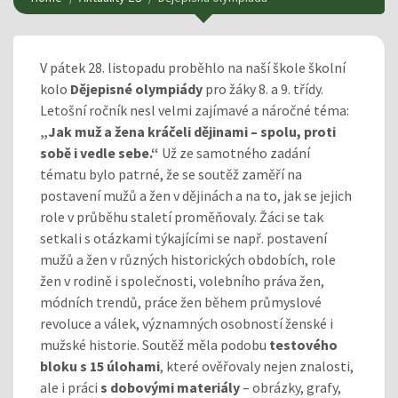
V pátek 28. listopadu proběhlo na naší škole školní
kolo
Dějepisné olympiády
pro žáky 8. a 9. třídy.
Letošní ročník nesl velmi zajímavé a náročné téma:
„Jak muž a žena kráčeli dějinami – spolu, proti
sobě i vedle sebe.“
Už ze samotného zadání
tématu bylo patrné, že se soutěž zaměří na
postavení mužů a žen v dějinách a na to, jak se jejich
role v průběhu staletí proměňovaly. Žáci se tak
setkali s otázkami týkajícími se např. postavení
mužů a žen v různých historických obdobích, role
žen v rodině i společnosti, volebního práva žen,
módních trendů, práce žen během průmyslové
revoluce a válek, významných osobností ženské i
mužské historie. Soutěž měla podobu
testového
bloku s 15 úlohami
, které ověřovaly nejen znalosti,
ale i práci
s dobovými materiály
– obrázky, grafy,