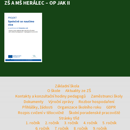
ZŠ A MŠ HERÁLEC – OP JAK II
Základní škola
O škole
Aktuality ze ZŠ
Kontakty a konzultační hodiny pedagogů
Zaměstnanci školy
Dokumenty
Výroční zprávy
Rozbor hospodaření
Přihlášky, žádosti
Organizace školního roku
GDPR
Rozpis cvičení v tělocvičně
Školní poradenské pracoviště
Stránky tříd
1. ročník
2. ročník
3. ročník
4. ročník
5. ročník
6. ročník
7. ročník
8. ročník
9. ročník