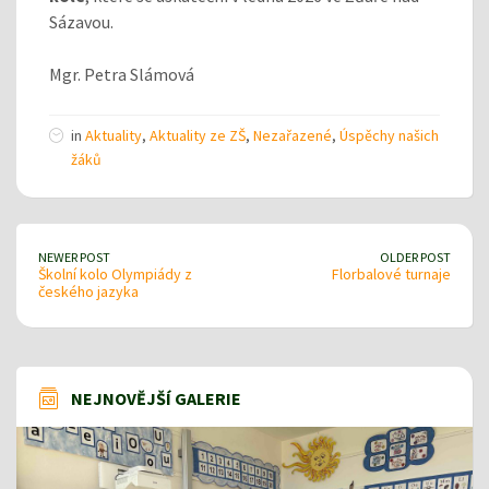
Sázavou.
Mgr. Petra Slámová
in
Aktuality
,
Aktuality ze ZŠ
,
Nezařazené
,
Úspěchy našich
žáků
NEWER POST
OLDER POST
Školní kolo Olympiády z
Florbalové turnaje
českého jazyka
NEJNOVĚJŠÍ GALERIE