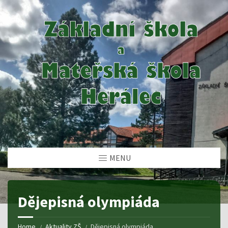
MENU
Dějepisná olympiáda
Home
Aktuality ZŠ
Dějepisná olympiáda