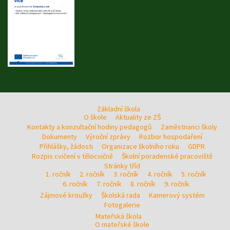
Základní škola
O škole
Aktuality ze ZŠ
Kontakty a konzultační hodiny pedagogů
Zaměstnanci školy
Dokumenty
Výroční zprávy
Rozbor hospodaření
Přihlášky, žádosti
Organizace školního roku
GDPR
Rozpis cvičení v tělocvičně
Školní poradenské pracoviště
Stránky tříd
1. ročník
2. ročník
3. ročník
4. ročník
5. ročník
6. ročník
7. ročník
8. ročník
9. ročník
Zájmové kroužky
Školská rada
Kamerový systém
Fotogalerie
Mateřská škola
O mateřské škole