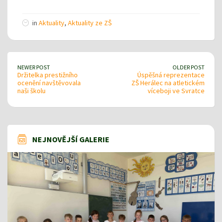
in
Aktuality
,
Aktuality ze ZŠ
NEWER POST
OLDER POST
Držitelka prestižního
Úspěšná reprezentace
ocenění navštěvovala
ZŠ Herálec na atletickém
naši školu
víceboji ve Svratce
NEJNOVĚJŠÍ GALERIE