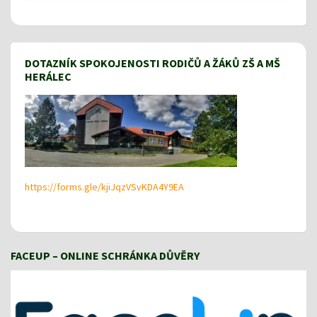
DOTAZNÍK SPOKOJENOSTI RODIČŮ A ŽÁKŮ ZŠ A MŠ
HERÁLEC
https://forms.gle/kjiJqzVSvKDA4Y9EA
FACEUP – ONLINE SCHRÁNKA DŮVĚRY