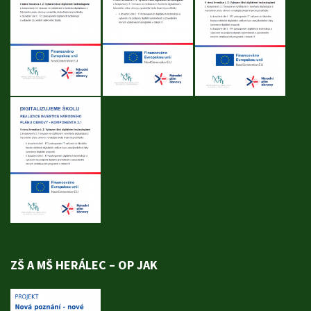
ZŠ A MŠ HERÁLEC – OP JAK