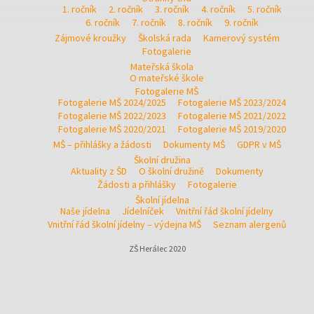
1. ročník
2. ročník
3. ročník
4. ročník
5. ročník
6. ročník
7. ročník
8. ročník
9. ročník
Zájmové kroužky
Školská rada
Kamerový systém
Fotogalerie
Mateřská škola
O mateřské škole
Fotogalerie MŠ
Fotogalerie MŠ 2024/2025
Fotogalerie MŠ 2023/2024
Fotogalerie MŠ 2022/2023
Fotogalerie MŠ 2021/2022
Fotogalerie MŠ 2020/2021
Fotogalerie MŠ 2019/2020
MŠ – přihlášky a žádosti
Dokumenty MŠ
GDPR v MŠ
Školní družina
Aktuality z ŠD
O školní družině
Dokumenty
Žádosti a přihlášky
Fotogalerie
Školní jídelna
Naše jídelna
Jídelníček
Vnitřní řád školní jídelny
Vnitřní řád školní jídelny – výdejna MŠ
Seznam alergenů
ZŠ Herálec 2020