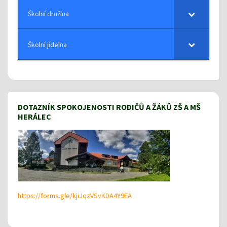
Školní družina
Školní jídelna
DOTAZNÍK SPOKOJENOSTI RODIČŮ A ŽÁKŮ ZŠ A MŠ
HERÁLEC
https://forms.gle/kjiJqzVSvKDA4Y9EA