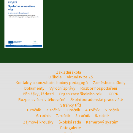
Základní škola
O škole
Aktuality ze ZŠ
Kontakty a konzultační hodiny pedagogů
Zaměstnanci školy
Dokumenty
Výroční zprávy
Rozbor hospodaření
Přihlášky, žádosti
Organizace školního roku
GDPR
Rozpis cvičení v tělocvičně
Školní poradenské pracoviště
Stránky tříd
1. ročník
2. ročník
3. ročník
4. ročník
5. ročník
6. ročník
7. ročník
8. ročník
9. ročník
Zájmové kroužky
Školská rada
Kamerový systém
Fotogalerie