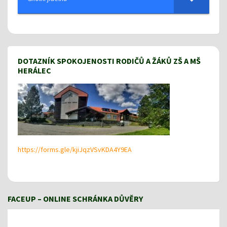
DOTAZNÍK SPOKOJENOSTI RODIČŮ A ŽÁKŮ ZŠ A MŠ
HERÁLEC
https://forms.gle/kjiJqzVSvKDA4Y9EA
FACEUP – ONLINE SCHRÁNKA DŮVĚRY