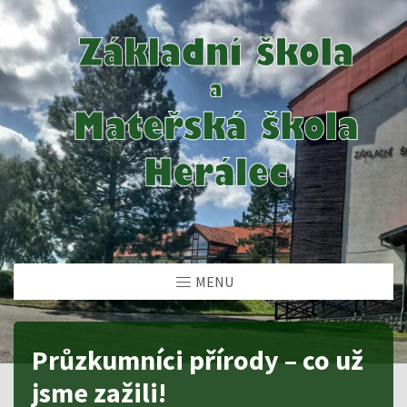
MENU
Průzkumníci přírody – co už
jsme zažili!