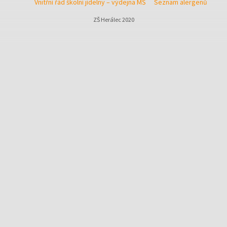
Vnitřní řád školní jídelny – výdejna MŠ
Seznam alergenů
ZŠ Herálec 2020