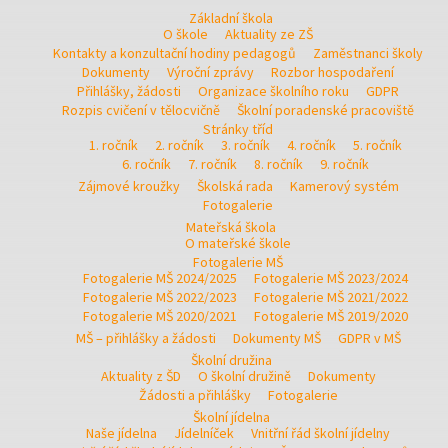
Základní škola
O škole
Aktuality ze ZŠ
Kontakty a konzultační hodiny pedagogů
Zaměstnanci školy
Dokumenty
Výroční zprávy
Rozbor hospodaření
Přihlášky, žádosti
Organizace školního roku
GDPR
Rozpis cvičení v tělocvičně
Školní poradenské pracoviště
Stránky tříd
1. ročník
2. ročník
3. ročník
4. ročník
5. ročník
6. ročník
7. ročník
8. ročník
9. ročník
Zájmové kroužky
Školská rada
Kamerový systém
Fotogalerie
Mateřská škola
O mateřské škole
Fotogalerie MŠ
Fotogalerie MŠ 2024/2025
Fotogalerie MŠ 2023/2024
Fotogalerie MŠ 2022/2023
Fotogalerie MŠ 2021/2022
Fotogalerie MŠ 2020/2021
Fotogalerie MŠ 2019/2020
MŠ – přihlášky a žádosti
Dokumenty MŠ
GDPR v MŠ
Školní družina
Aktuality z ŠD
O školní družině
Dokumenty
Žádosti a přihlášky
Fotogalerie
Školní jídelna
Naše jídelna
Jídelníček
Vnitřní řád školní jídelny