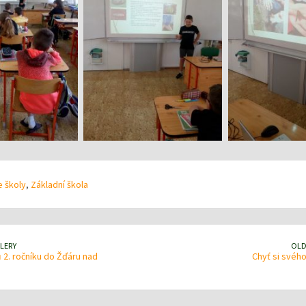
 školy
,
Základní škola
LERY
OLD
 2. ročníku do Žďáru nad
Chyť si svéh