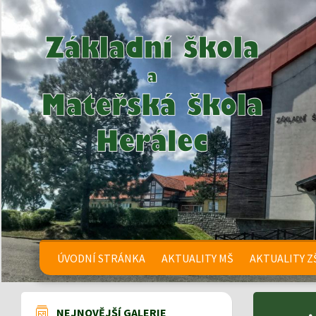
ÚVODNÍ STRÁNKA
AKTUALITY MŠ
AKTUALITY Z
NEJNOVĚJŠÍ GALERIE