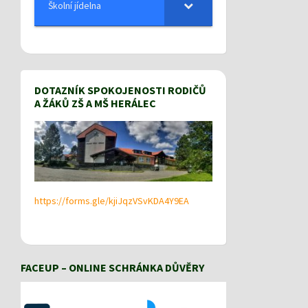
Školní jídelna
DOTAZNÍK SPOKOJENOSTI RODIČŮ
A ŽÁKŮ ZŠ A MŠ HERÁLEC
https://forms.gle/kjiJqzVSvKDA4Y9EA
FACEUP – ONLINE SCHRÁNKA DŮVĚRY