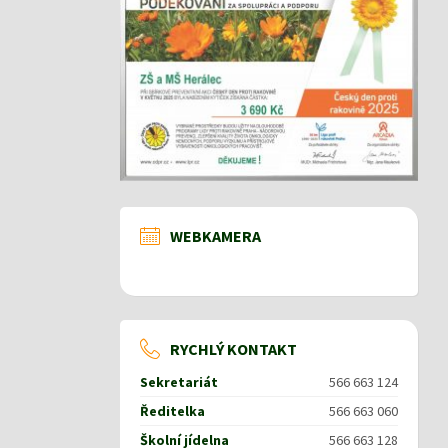
WEBKAMERA
RYCHLÝ KONTAKT
Sekretariát
566 663 124
Ředitelka
566 663 060
Školní jídelna
566 663 128