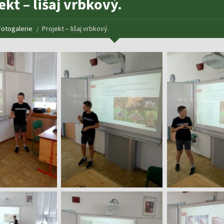
ekt – lišaj vrbkový.
Fotogalerie
Projekt – lišaj vrbkový.