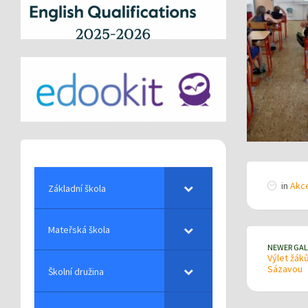
in
Akce
Základní škola
Mateřská škola
NEWER GAL
Výlet žáků
Sázavou
Školní družina