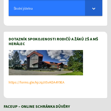
Školní jídelna
DOTAZNÍK SPOKOJENOSTI RODIČŮ A ŽÁKŮ ZŠ A MŠ
HERÁLEC
https://forms.gle/kjiJqzVSvKDA4Y9EA
FACEUP – ONLINE SCHRÁNKA DŮVĚRY