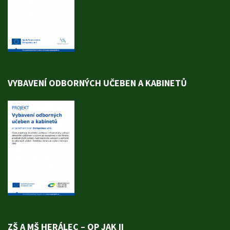
VYBAVENÍ ODBORNÝCH UČEBEN A KABINETŮ
ZŠ A MŠ HERÁLEC – OP JAK II