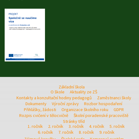
Základní škola
O škole
Aktuality ze ZŠ
Kontakty a konzultační hodiny pedagogů
Zaměstnanci školy
Dokumenty
Výroční zprávy
Rozbor hospodaření
Přihlášky, žádosti
Organizace školního roku
GDPR
Rozpis cvičení v tělocvičně
Školní poradenské pracoviště
Stránky tříd
1. ročník
2. ročník
3. ročník
4. ročník
5. ročník
6. ročník
7. ročník
8. ročník
9. ročník
Zájmové kroužky
Školská rada
Kamerový systém