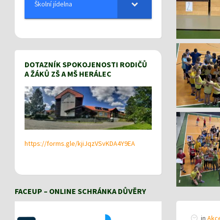
Školní jídelna
DOTAZNÍK SPOKOJENOSTI RODIČŮ
A ŽÁKŮ ZŠ A MŠ HERÁLEC
https://forms.gle/kjiJqzVSvKDA4Y9EA
FACEUP – ONLINE SCHRÁNKA DŮVĚRY
in
Akce