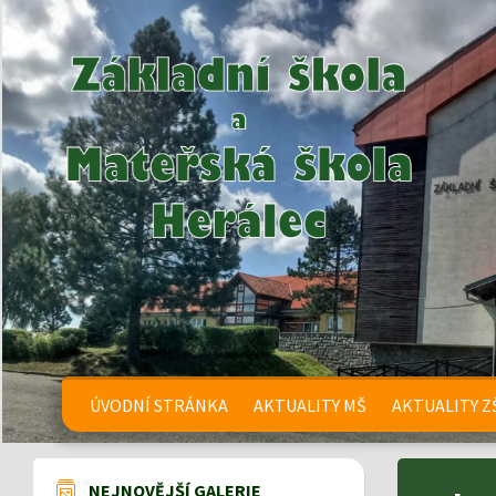
ÚVODNÍ STRÁNKA
AKTUALITY MŠ
AKTUALITY Z
NEJNOVĚJŠÍ GALERIE