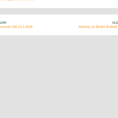
LERY
OLD
rneval v KD 15.2.2026
Aktivity ve školní družin