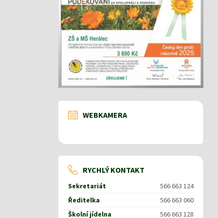
WEBKAMERA
RYCHLÝ KONTAKT
Sekretariát
566 663 124
Ředitelka
566 663 060
Školní jídelna
566 663 128