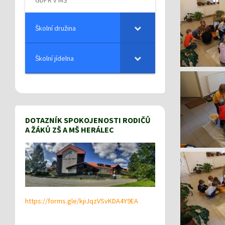
Školní družina
Školní jídelna
DOTAZNÍK SPOKOJENOSTI RODIČŮ
A ŽÁKŮ ZŠ A MŠ HERÁLEC
https://forms.gle/kjiJqzVSvKDA4Y9EA