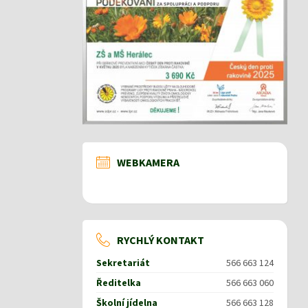
WEBKAMERA
RYCHLÝ KONTAKT
Sekretariát
566 663 124
Ředitelka
566 663 060
Školní jídelna
566 663 128