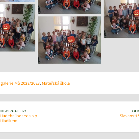
galerie MŠ 2022/2023
,
Mateřská škola
NEWER GALLERY
OLD
Hudební beseda s p.
Slavnosti
Hladíkem