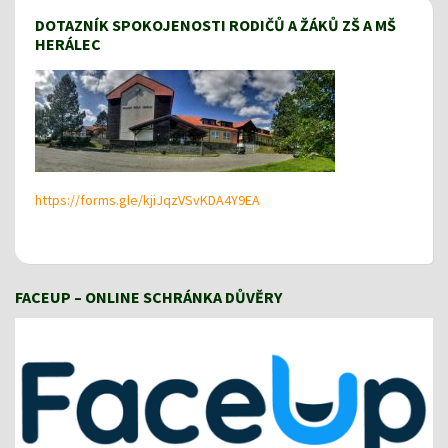
DOTAZNÍK SPOKOJENOSTI RODIČŮ A ŽÁKŮ ZŠ A MŠ
HERÁLEC
https://forms.gle/kjiJqzVSvKDA4Y9EA
FACEUP – ONLINE SCHRÁNKA DŮVĚRY