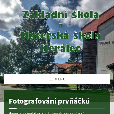
MENU
Fotografování prvňáčků
Home
Kalendář akcí
Fotografování prvňáčků