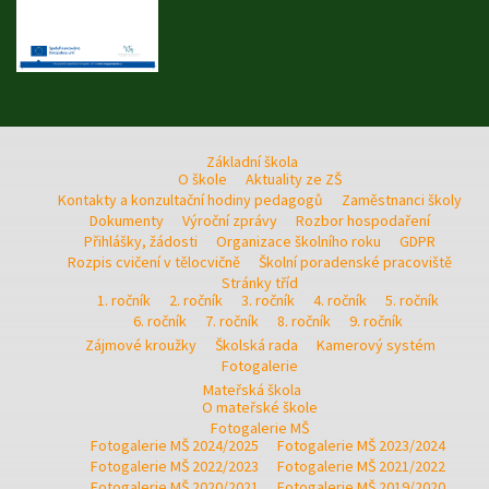
Základní škola
O škole
Aktuality ze ZŠ
Kontakty a konzultační hodiny pedagogů
Zaměstnanci školy
Dokumenty
Výroční zprávy
Rozbor hospodaření
Přihlášky, žádosti
Organizace školního roku
GDPR
Rozpis cvičení v tělocvičně
Školní poradenské pracoviště
Stránky tříd
1. ročník
2. ročník
3. ročník
4. ročník
5. ročník
6. ročník
7. ročník
8. ročník
9. ročník
Zájmové kroužky
Školská rada
Kamerový systém
Fotogalerie
Mateřská škola
O mateřské škole
Fotogalerie MŠ
Fotogalerie MŠ 2024/2025
Fotogalerie MŠ 2023/2024
Fotogalerie MŠ 2022/2023
Fotogalerie MŠ 2021/2022
Fotogalerie MŠ 2020/2021
Fotogalerie MŠ 2019/2020