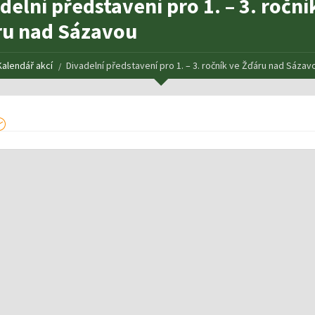
delní představení pro 1. – 3. roční
ru nad Sázavou
Kalendář akcí
Divadelní představení pro 1. – 3. ročník ve Žďáru nad Sázav