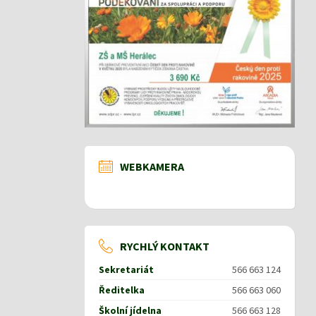
WEBKAMERA
RYCHLÝ KONTAKT
Sekretariát
566 663 124
Ředitelka
566 663 060
Školní jídelna
566 663 128