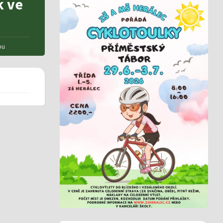
k ve
ou