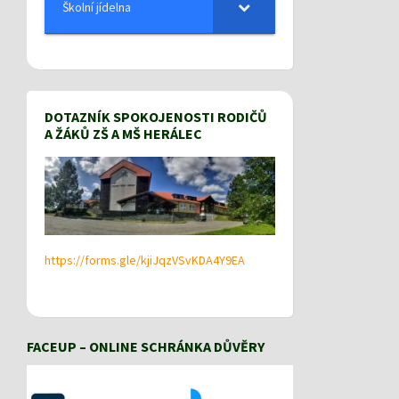
Školní jídelna
DOTAZNÍK SPOKOJENOSTI RODIČŮ
A ŽÁKŮ ZŠ A MŠ HERÁLEC
https://forms.gle/kjiJqzVSvKDA4Y9EA
FACEUP – ONLINE SCHRÁNKA DŮVĚRY