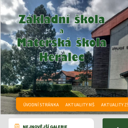
ÚVODNÍ STRÁNKA
AKTUALITY MŠ
AKTUALITY Z
NEJNOVĚJŠÍ GALERIE