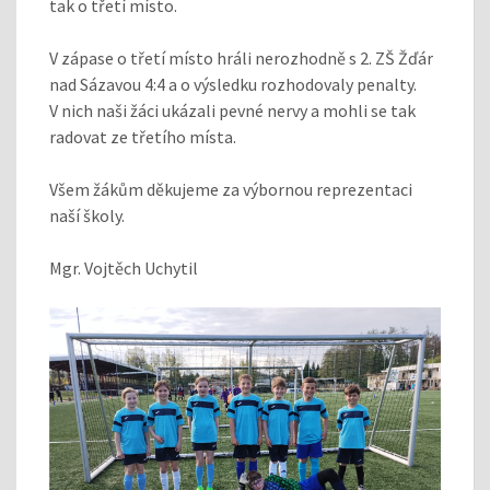
tak o třetí místo.
V zápase o třetí místo hráli nerozhodně s 2. ZŠ Žďár
nad Sázavou 4:4 a o výsledku rozhodovaly penalty.
V nich naši žáci ukázali pevné nervy a mohli se tak
radovat ze třetího místa.
Všem žákům děkujeme za výbornou reprezentaci
naší školy.
Mgr. Vojtěch Uchytil