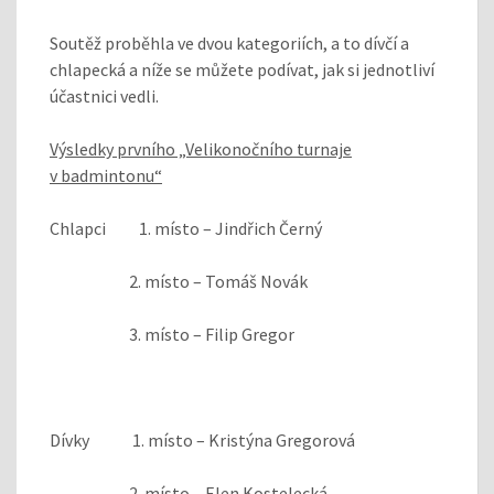
Soutěž proběhla ve dvou kategoriích, a to dívčí a
chlapecká a níže se můžete podívat, jak si jednotliví
účastnici vedli.
Výsledky prvního „Velikonočního turnaje
v badmintonu“
Chlapci 1. místo – Jindřich Černý
2. místo – Tomáš Novák
3. místo – Filip Gregor
Dívky 1. místo – Kristýna Gregorová
2. místo – Elen Kostelecká