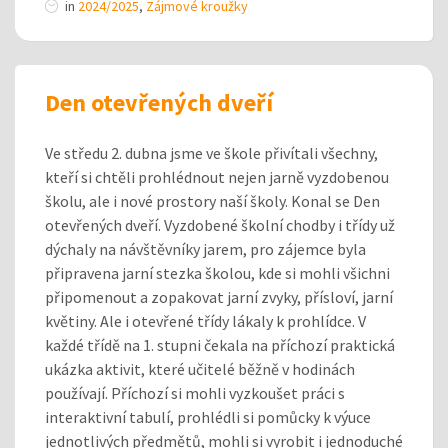
in
2024/2025
,
Zájmové kroužky
Den otevřených dveří
Ve středu 2. dubna jsme ve škole přivítali všechny,
kteří si chtěli prohlédnout nejen jarně vyzdobenou
školu, ale i nové prostory naší školy. Konal se Den
otevřených dveří. Vyzdobené školní chodby i třídy už
dýchaly na návštěvníky jarem, pro zájemce byla
připravena jarní stezka školou, kde si mohli všichni
připomenout a zopakovat jarní zvyky, přísloví, jarní
květiny. Ale i otevřené třídy lákaly k prohlídce. V
každé třídě na 1. stupni čekala na příchozí praktická
ukázka aktivit, které učitelé běžně v hodinách
používají. Příchozí si mohli vyzkoušet práci s
interaktivní tabulí, prohlédli si pomůcky k výuce
jednotlivých předmětů, mohli si vyrobit i jednoduché