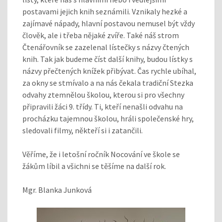
postavami jejich knih seznámili. Vznikaly hezké a
zajímavé nápady, hlavní postavou nemusel být vždy
člověk, ale i třeba nějaké zvíře. Také náš strom
Čtenářovník se zazelenal lístečky s názvy čtených
knih. Tak jak budeme číst další knihy, budou lístky s
názvy přečtených knížek přibývat. Čas rychle ubíhal,
za okny se stmívalo a na nás čekala tradiční Stezka
odvahy ztemnělou školou, kterou si pro všechny
připravili žáci 9. třídy. Ti, kteří nenašli odvahu na
procházku tajemnou školou, hráli společenské hry,
sledovali filmy, někteří si i zatančili.
Věříme, že i letošní ročník Nocování ve škole se
žákům líbil a všichni se těšíme na další rok.
Mgr. Blanka Junková