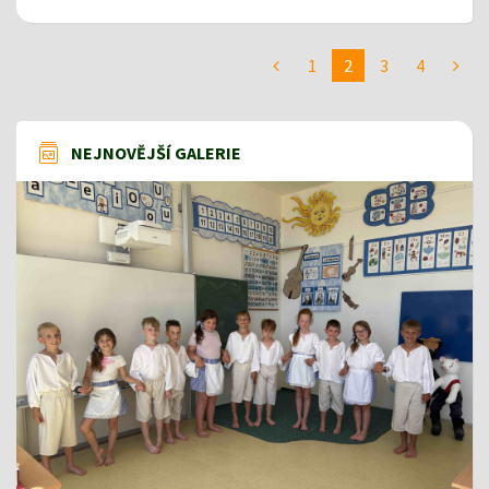
1
2
3
4
NEJNOVĚJŠÍ GALERIE