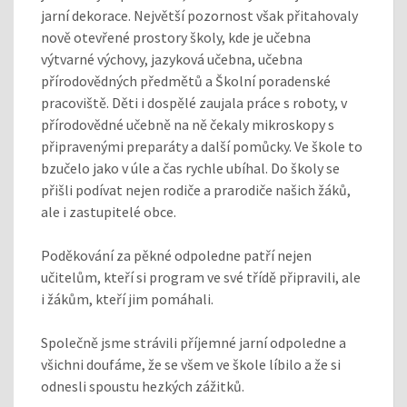
jarní dekorace. Největší pozornost však přitahovaly
nově otevřené prostory školy, kde je učebna
výtvarné výchovy, jazyková učebna, učebna
přírodovědných předmětů a Školní poradenské
pracoviště. Děti i dospělé zaujala práce s roboty, v
přírodovědné učebně na ně čekaly mikroskopy s
připravenými preparáty a další pomůcky. Ve škole to
bzučelo jako v úle a čas rychle ubíhal. Do školy se
přišli podívat nejen rodiče a prarodiče našich žáků,
ale i zastupitelé obce.
Poděkování za pěkné odpoledne patří nejen
učitelům, kteří si program ve své třídě připravili, ale
i žákům, kteří jim pomáhali.
Společně jsme strávili příjemné jarní odpoledne a
všichni doufáme, že se všem ve škole líbilo a že si
odnesli spoustu hezkých zážitků.