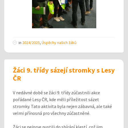
in
2024/2025
,
Úspěchy našich žáků
Žáci 9. třídy sázejí stromky s Lesy
ČR
V nedávné době se žáci 9. třídy zúčastnili akce
pořádané Lesy ČR, kde měli příležitost sázet
stromky. Tato aktivita byla nejen zábavná, ale také
velmi přínosná pro všechny zúčastněné.
Žáci se nejprve pustili do sbírání klestí, což jim