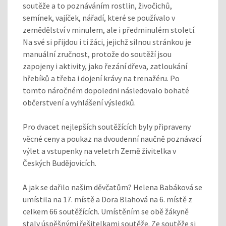
soutěže a to poznáváním rostlin, živočichů,
semínek, vajíček, nářadí, které se používalo v
zemědělství v minulem, ale i předminulém století.
Na své si přijdou i ti žáci, jejichž silnou stránkou je
manuální zručnost, protože do soutěží jsou
zapojeny i aktivity, jako řezání dřeva, zatloukání
hřebíků a třeba i dojení krávy na trenažéru. Po
tomto náročném dopoledni následovalo bohaté
občerstvení a vyhlášení výsledků.
Pro dvacet nejlepších soutěžících byly připraveny
věcné ceny a poukaz na dvoudenní naučně poznávací
výlet a vstupenky na veletrh Země živitelka v
Českých Budějovicích.
A jak se dařilo našim děvčatům? Helena Babáková se
umístila na 17. místě a Dora Blahová na 6. místě z
celkem 66 soutěžících. Umístěním se obě žákyně
staly úspěšnými řešitelkami soutěže. Ze soutěže si