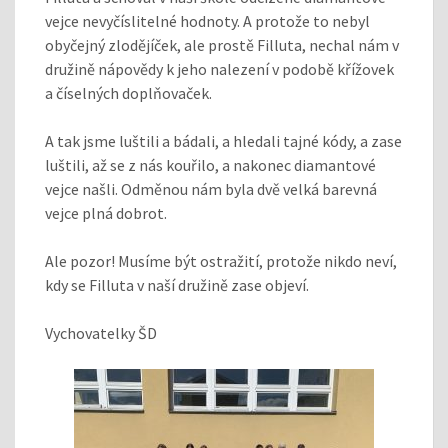
vejce nevyčíslitelné hodnoty. A protože to nebyl
obyčejný zlodějíček, ale prostě Filluta, nechal nám v
družině nápovědy k jeho nalezení v podobě křížovek
a číselných doplňovaček.
A tak jsme luštili a bádali, a hledali tajné kódy, a zase
luštili, až se z nás kouřilo, a nakonec diamantové
vejce našli. Odměnou nám byla dvě velká barevná
vejce plná dobrot.
Ale pozor! Musíme být ostražití, protože nikdo neví,
kdy se Filluta v naší družině zase objeví.
Vychovatelky ŠD