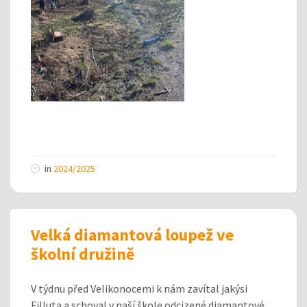
in
2024/2025
Velká diamantová loupež ve
školní družině
V týdnu před Velikonocemi k nám zavítal jakýsi
Filluta a schoval v naší škole odcizené diamantové