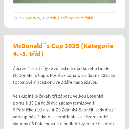
in
2024/2025
,
3. ročník
,
Úspěchy našich žáků
McDonald´s Cup 2025 (Kategorie
4. -5. tříd)
Žáci ze 4. a 5. třídy se zúčastnili okrskového finále
McDonald´s Cupu, které se konalo 25. dubna 2025 na
fotbalovém stadionu ve Žďáře nad Sázavou.
Ve skupině je čekaly tři zápasy. Velkou Losenici
porazili 10:1 a další dva zápasy remizovali.
S Polničkou 1:1 a se 4. ZŠ Žďár 4:4. Skončili tedy druzí
ve skupině a čekalo je semifinále s vítězem druhé
skupiny ZŠ Palachova. Té podlehli vysoko 7:0 a hráli