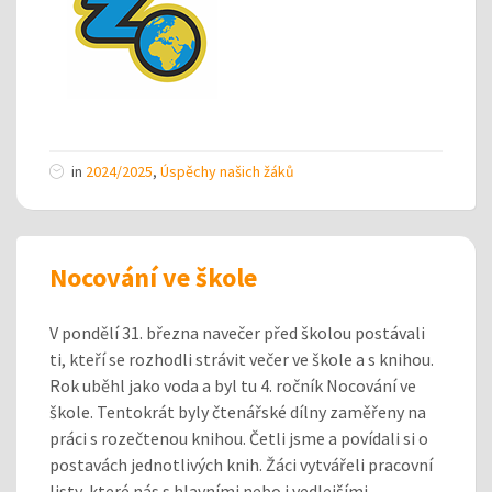
in
2024/2025
,
Úspěchy našich žáků
Nocování ve škole
V pondělí 31. března navečer před školou postávali
ti, kteří se rozhodli strávit večer ve škole a s knihou.
Rok uběhl jako voda a byl tu 4. ročník Nocování ve
škole. Tentokrát byly čtenářské dílny zaměřeny na
práci s rozečtenou knihou. Četli jsme a povídali si o
postavách jednotlivých knih. Žáci vytvářeli pracovní
listy, které nás s hlavními nebo i vedlejšími